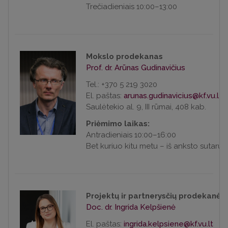
Trečiadieniais 10:00–13:00
Mokslo prodekanas
Prof. dr. Arūnas Gudinavičius
Tel.: +370 5 219 3020
El. paštas:
Saulėtekio al. 9, III rūmai, 408 kab.
Priėmimo laikas:
Antradieniais 10:00–16:00
Bet kuriuo kitu metu – iš anksto sutarus
Projektų ir partnerysčių prodekanė
Doc. dr. Ingrida Kelpšienė
El. paštas: