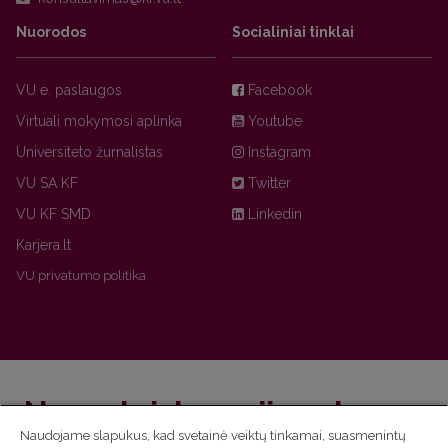
Nuorodos
Socialiniai tinklai
VU e. paslaugos
Facebook
Virtuali mokymosi aplinka
Youtube
Universiteto žurnalistas
Instagram
VU SA KF
Twitter
VU KF SMD
Linkedin
Karjera.lt
VU privatumo politika
Nepraleisk naujienų!
Naudojame slapukus, kad svetainė veiktų tinkamai, suasmenintų