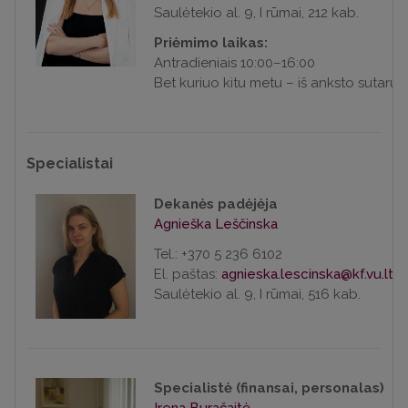
Saulėtekio al. 9, I rūmai, 212 kab.
Priėmimo laikas:
Antradieniais 10:00–16:00
Bet kuriuo kitu metu – iš anksto sutarus
Specialistai
Dekanės padėjėja
Agnieška Leščinska
Tel.: +370 5 236 6102
El. paštas:
Saulėtekio al. 9, I rūmai, 516 kab.
Specialistė (finansai, personalas)