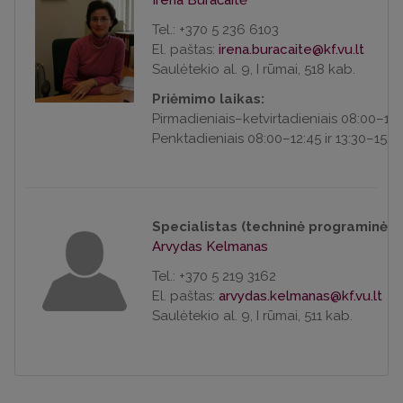
Irena Buračaitė
Tel.: +370 5 236 6103
El. paštas:
Saulėtekio al. 9, I rūmai, 518 kab.
Priėmimo laikas:
Pirmadieniais–ketvirtadieniais 0
8:00–12:
Penktadieniais
0
8:00–12:45 ir 13:30–
15:3
Specialistas (techninė programinė į
Arvydas Kelmanas
Tel.: +370 5 219 3162
El. paštas:
Saulėtekio al. 9, I rūmai, 511 kab.