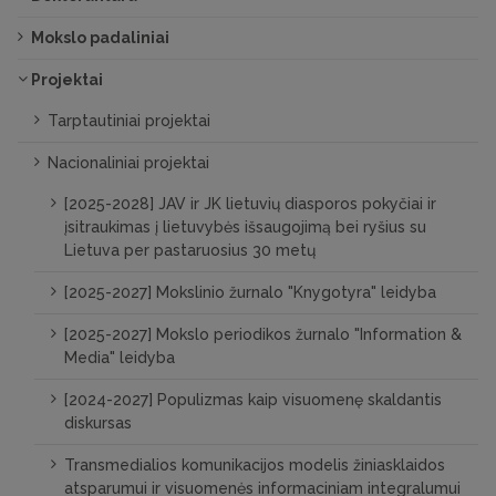
Mokslo padaliniai
Projektai
Tarptautiniai projektai
Nacionaliniai projektai
[2025-2028] JAV ir JK lietuvių diasporos pokyčiai ir
įsitraukimas į lietuvybės išsaugojimą bei ryšius su
Lietuva per pastaruosius 30 metų
[2025-2027] Mokslinio žurnalo "Knygotyra" leidyba
[2025-2027] Mokslo periodikos žurnalo "Information &
Media" leidyba
[2024-2027] Populizmas kaip visuomenę skaldantis
diskursas
Transmedialios komunikacijos modelis žiniasklaidos
atsparumui ir visuomenės informaciniam integralumui