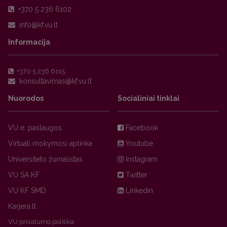
+370 5 236 6102
Informacija
+370 5 236 6115
Nuorodos
Socialiniai tinklai
VU e. paslaugos
Facebook
Virtuali mokymosi aplinka
Youtube
Universiteto žurnalistas
Instagram
VU SA KF
Twitter
VU KF SMD
Linkedin
Karjera.lt
VU privatumo politika