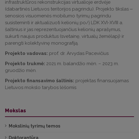
infrastruktūros rekonstrukcijas virtualioje erdvėje
(dabartinės Lietuvos teritorijos pagrindu). Projekto tikslas ‒
senosios visuomenės mobilumo tyrimų pagrindu
susisteminti ir aktualizuoti kelionių po/į LDK XVI-XVIII a.
šaltinius ir jas reprezentuojančius kelionių aprašymus,
sukurti naujus produktus (svetainę, virtualų žemėlapį) ir
parengti kolektyvinę monografiją.
Projekto vadovas:
prof. dr. Arvydas Pacevičius
Projekto trukmė:
2021 m. balandžio mėn. – 2023 m.
gruodžio mėn.
Projekto finansavimo šaltinis:
projektas finansuojamas
Lietuvos mokslo tarybos lėšomis
Mokslas
Mokslinių tyrimų temos
Doktorantūra