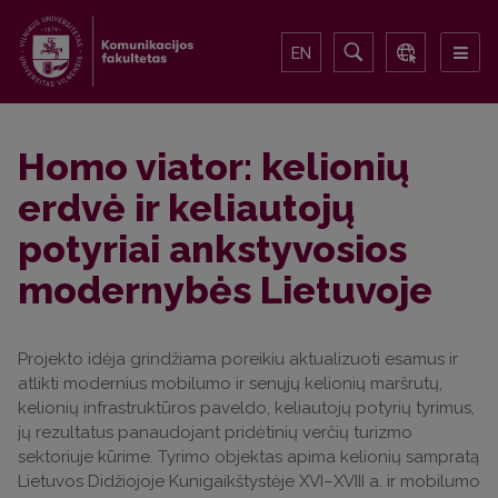
EN
Homo viator: kelionių
erdvė ir keliautojų
potyriai ankstyvosios
modernybės Lietuvoje
Projekto idėja grindžiama poreikiu aktualizuoti esamus ir
atlikti modernius mobilumo ir senųjų kelionių maršrutų,
kelionių infrastruktūros paveldo, keliautojų potyrių tyrimus,
jų rezultatus panaudojant pridėtinių verčių turizmo
sektoriuje kūrime. Tyrimo objektas apima kelionių sampratą
Lietuvos Didžiojoje Kunigaikštystėje XVI–XVIII a. ir mobilumo