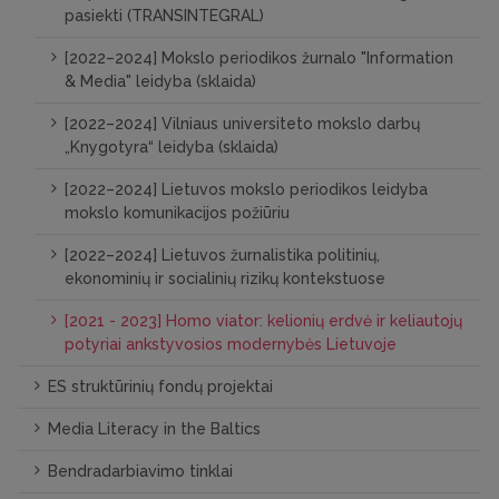
pasiekti (TRANSINTEGRAL)
[2022–2024] Mokslo periodikos žurnalo "Information
& Media" leidyba (sklaida)
[2022–2024] Vilniaus universiteto mokslo darbų
„Knygotyra“ leidyba (sklaida)
[2022–2024] Lietuvos mokslo periodikos leidyba
mokslo komunikacijos požiūriu
[2022–2024] Lietuvos žurnalistika politinių,
ekonominių ir socialinių rizikų kontekstuose
[2021 - 2023] Homo viator: kelionių erdvė ir keliautojų
potyriai ankstyvosios modernybės Lietuvoje
ES struktūrinių fondų projektai
Media Literacy in the Baltics
Bendradarbiavimo tinklai