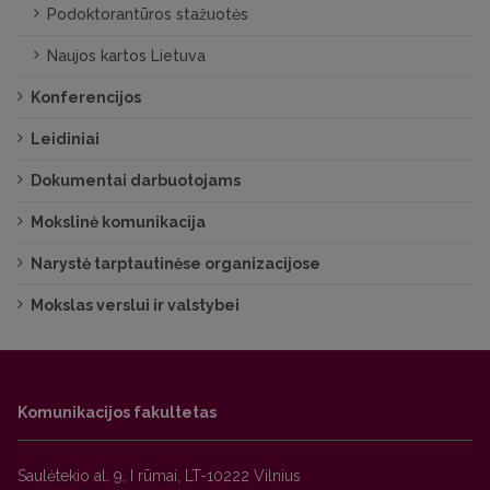
Podoktorantūros stažuotės
Naujos kartos Lietuva
Konferencijos
Leidiniai
Dokumentai darbuotojams
Mokslinė komunikacija
Narystė tarptautinėse organizacijose
Mokslas verslui ir valstybei
Komunikacijos fakultetas
Saulėtekio al. 9, I rūmai, LT-10222 Vilnius