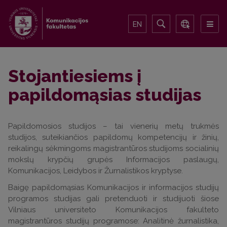
EN
Stojantiesiems į
papildomąsias studijas
Papildomosios studijos – tai vienerių metų trukmės
studijos, suteikiančios papildomų kompetencijų ir žinių,
reikalingų sėkmingoms magistrantūros studijoms socialinių
mokslų krypčių grupės Informacijos paslaugų,
Komunikacijos, Leidybos ir Žurnalistikos kryptyse.
Baigę papildomąsias Komunikacijos ir informacijos studijų
programos studijas gali pretenduoti ir studijuoti šiose
Vilniaus universiteto Komunikacijos fakulteto
magistrantūros studijų programose: Analitinė žurnalistika,