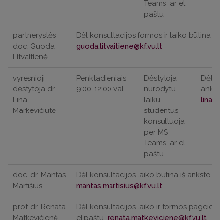
Teams
ar el.
paštu
partnerystės
Dėl konsultacijos formos ir laiko būtina iš
doc. Guoda
Litvaitienė
vyresnioji
Penktadieniais
Dėstytoja
Dėl k
dėstytoja dr.
9:00-12:00 val.
nurodytu
ankst
Lina
laiku
Markevičiūtė
studentus
konsultuoja
per MS
Teams
ar el.
paštu
doc. dr. Mantas
Dėl konsultacijos laiko būtina iš anksto su
Martišius
prof. dr. Renata
Dėl konsultacijos laiko ir formos pageidau
Matkevičienė
el.paštu