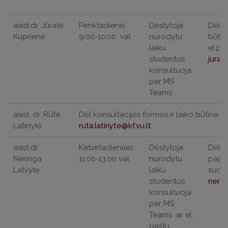
asist.dr. Jūratė
Penktadienis
Dėstytoja
Dėl k
Kuprienė
9:00-10:00
val.
nurodytu
būtin
laiku
el.pa
studentus
konsultuoja
per MS
Teams
asist. dr. Rūta
Dėl konsultacijos formos ir laiko būtina iš
Latinytė
asist.dr.
Ketvirtadieniais
Dėstytoja
Dėl k
Neringa
11:00-13:00 val.
nurodytu
pagei
Latvytė
laiku
suder
studentus
konsultuoja
per MS
Teams
ar el.
paštu