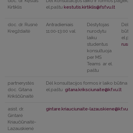
doc. dr. Kęstas
Dėl konsultacijos laiko ir formos pageidau
Kirtiklis
el.paštu
doc. dr. Rusnė
Antradieniais
Dėstytojas
Dėl k
Kregždaitė
11:00-13:00 val.
nurodytu
būtin
laiku
el.pa
studentus
konsultuoja
per MS
Teams
ar el.
paštu
partnerystės
Dėl konsultacijos formos ir laiko būtina iš
doc. Gitana
el.paštu
Krikščiūnaitė
asist. dr.
Gintarė
Kriaučiūnaitė-
Lazauskienė