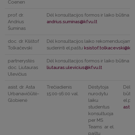
Coenen
prof. dr.
Dėl konsultacijos formos ir laiko būtina iš
Andrius
Šuminas
doc. dr. Kšištof
Dėl konsultacijos laiko rekomenduojama s
Tolkačevski
suderinti el.paštu
partnerystės
Dėl konsultacijos formos ir laiko būtina iš
doc. Liutauras
Ulevičius
asist. dr. Asta
Trečiadienis
Dėstytoja
Dėl k
Urbanavičiūtė-
15:00-16:00 val.
nurodytu
būtin
Globienė
laiku
el.pa
studentus
konsultuoja
per MS
Teams
ar el.
paštu