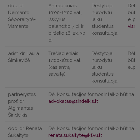
doc. dr.
Antradieniais
Dėstytoja
Dėl k
Deimantė
10:00-12:00 val.,
nurodytu
būtin
Šėporaitytė-
išskyrus
laiku
el.pa
Vismantė
balandžio 7 d. Ir
studentus
birželio 16, 23, 30
konsultuoja
d.
asist. dr. Laura
Trečiadieniais
Dėstytoja
Dėl k
Šimkevičė
17:00-18:00 val.
nurodytu
būtin
(kas antrą
laiku
el.pa
savaitę)
studentus
konsultuoja
partnerystės
Dėl konsultacijos formos ir laiko būtina iš
prof. dr.
Algimantas
Šindeikis
doc. dr. Renata
Dėl konsultacijos formos ir laiko būtina iš
Šukaitytė