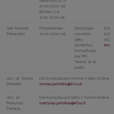
Balandžio 10 d.
10:00-13:00 val.
Birželio 5 d.
11:00-13:00 val .
lekt. Kęstutis
Pirmadieniais
Dėstytojas
Dėl k
Petrauskis
10:00-12:00 val.
nurodytu
būtin
laiku
el.pa
studentus
konsultuoja
per MS
Teams
ar el.
paštu
doc. dr. Tomas
Dėl konsultacijos formos ir laiko būtina iš
Petreikis
doc. dr.
Dėl konsultacijos laiko ir formos būtina iš
Martynas
Petrikas