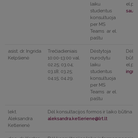
laiku
el.pa
studentus
konsultuoja
per MS
Teams
ar el.
paštu
asist. dr. Ingrida
Trečiadieniais
Dėstytoja
Dėl k
Kelpšienė
10:00-13:00 val.
nurodytu
būtin
02.25; 03.04;
laiku
el.pa
03.18; 03.25;
studentus
04.15; 04.29.
konsultuoja
per MS
Teams
ar el.
paštu
lekt.
Dėl konsultacijos formos ir laiko būtina iš
Aleksandra
Ketlerienė