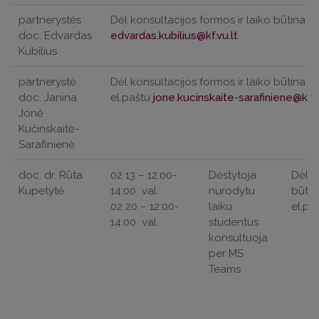
partnerystės
Dėl konsultacijos formos ir laiko būtina iš
doc. Edvardas
Kubilius
partnerystė
Dėl konsultacijos formos ir laiko būtina iš
doc. Janina
el.paštu
Jonė
Kučinskaitė-
Sarafinienė
doc. dr. Rūta
02 13 – 12:00-
Dėstytoja
Dėl k
Kupetytė
14:00
val.
nurodytu
būtin
02 20 – 12:00-
laiku
el.pa
14:00
val.
studentus
konsultuoja
per MS
Teams