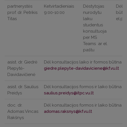
partnerystės
Ketvirtadieniais
Dėstytojas
Dėl k
prof. dr. Petrikis
9:00-10:00
nurodytu
būtin
Titas
laiku
el.pa
studentus
konsultuoja
per MS
Teams
ar el.
paštu
asist. dr. Giedrė
Dėl konsultacijos laiko ir formos būtina iš
Plepytė-
Davidavičienė
asist. dr. Saulius
Dėl konsultacijos formos ir laiko būtina iš
Preidys
doc. dr.
Dėl konsultacijos formos ir laiko būtina iš
Adomas Vincas
Rakšnys