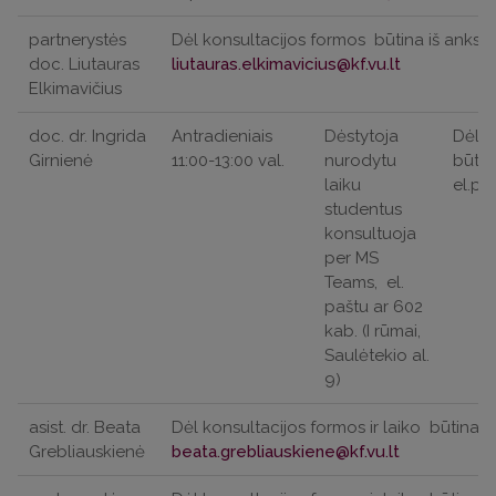
partnerystės
Dėl konsultacijos formos
būtina iš anksto
doc. Liutauras
Elkimavičius
doc. dr. Ingrida
Antradieniais
Dėstytoja
Dėl k
Girnienė
11:00-13:00 val.
nurodytu
būtin
laiku
el.pa
studentus
konsultuoja
per MS
Teams,
el.
paštu ar 602
kab. (I rūmai,
Saulėtekio al.
9)
asist. dr. Beata
Dėl konsultacijos formos ir laiko
būtina i
Grebliauskienė