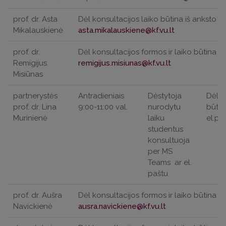
prof. dr. Asta
Dėl konsultacijos laiko būtina iš anksto su
Mikalauskienė
prof. dr.
Dėl konsultacijos formos ir laiko būtina iš
Remigijus
Misiūnas
partnerystės
Antradieniais
Dėstytoja
Dėl k
prof. dr. Lina
9:00-11:00 val.
nurodytu
būtin
Murinienė
laiku
el.pa
studentus
konsultuoja
per MS
Teams
ar el.
paštu
prof. dr. Aušra
Dėl konsultacijos formos ir laiko būtina iš
Navickienė