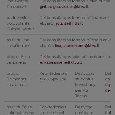
lekt. Gintarė
Dėl konsultacijos formos ir laiko būtina iš
Gulevičiūtė
partnerystės
Dėl konsultacijos formos
būtina iš anksto
doc. Jolanta
el.paštu
Gužaitė-Kvintus
asist. dr. Lina
Dėl konsultacijos formos
būtina iš anksto
Jakučionienė
el.paštu
doc. dr. Erika
Dėl konsultacijos laiko būtina iš anksto su
Janiūnienė
prof. dr.
Ketvirtadieniais
Dėstytojas
Dėl k
Deimantas
12:00-14:00 val.
studentus
galim
Jastramskis
konsultuoja
el.pa
per MS
Teams
asist. dr. Saulė
Penktadieniais
Dėstytoja
Dėl k
Jokūbauskienė
9:00-11:00 val.
nurodytu
būtin