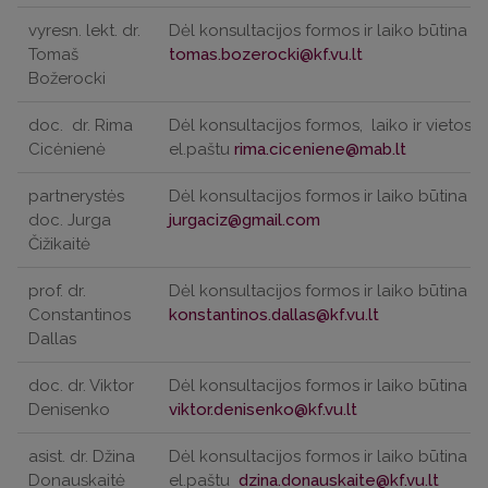
vyresn. lekt. dr.
Dėl konsultacijos formos ir laiko būtina iš
Tomaš
Božerocki
doc.
dr. Rima
Dėl konsultacijos formos,
laiko ir vietos
b
Cicėnienė
el.paštu
partnerystės
Dėl konsultacijos formos ir laiko būtina iš
doc. Jurga
Čižikaitė
prof. dr.
Dėl konsultacijos formos ir laiko būtina iš
Constantinos
Dallas
doc. dr. Viktor
Dėl konsultacijos formos ir laiko būtina iš
Denisenko
asist. dr. Džina
Dėl konsultacijos formos ir laiko būtina iš
Donauskaitė
el.paštu