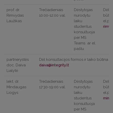
prof. dr.
Trečiadieniais
Dėstytojas
Dėl k
Rimvydas
10:00-12:00 val.
nurodytu
būtin
Laužikas
laiku
el.pa
studentus
konsultuoja
per MS
Teams
ar el.
paštu
partnerystės
Dėl konsultacijos formos ir laiko būtina iš
doc. Daiva
Lialytė
lekt. dr.
Trečiadieniais
Dėstytojas
Dėl k
Mindaugas
17:30-19:00 val.
nurodytu
būtin
Liogys
laiku
el.pa
studentus
konsultuoja
per MS