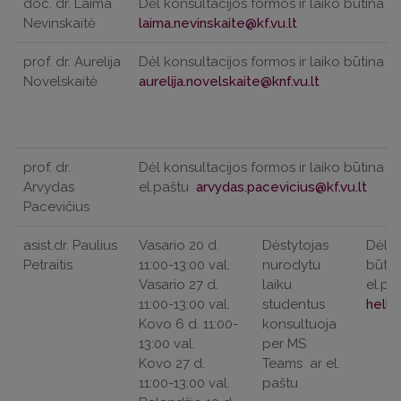
doc. dr. Laima
Dėl konsultacijos formos ir laiko būtina iš
Nevinskaitė
prof. dr. Aurelija
Dėl konsultacijos formos ir laiko būtina iš
Novelskaitė
prof. dr.
Dėl konsultacijos formos ir laiko būtina iš
Arvydas
el.paštu
Pacevičius
asist.dr. Paulius
Vasario 20 d.
Dėstytojas
Dėl k
Petraitis
11:00-13:00 val.
nurodytu
būtin
Vasario 27 d.
laiku
el.pa
11:00-13:00 val.
studentus
Kovo 6 d. 11:00-
konsultuoja
13:00 val.
per MS
Kovo 27 d.
Teams
ar el.
11:00-13:00 val.
paštu