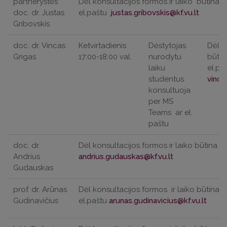
partnerystės
Dėl konsultacijos formos ir laiko
būtina i
doc. dr. Justas
el.paštu
Gribovskis
doc. dr. Vincas
Ketvirtadienis
Dėstytojas
Dėl k
Grigas
17:00-18:00 val.
nurodytu
būtin
laiku
el.pa
studentus
konsultuoja
per MS
Teams
ar el.
paštu
doc. dr.
Dėl konsultacijos formos ir laiko būtina iš
Andrius
Gudauskas
prof. dr. Arūnas
Dėl konsultacijos formos
ir laiko būtina i
Gudinavičius
el.paštu