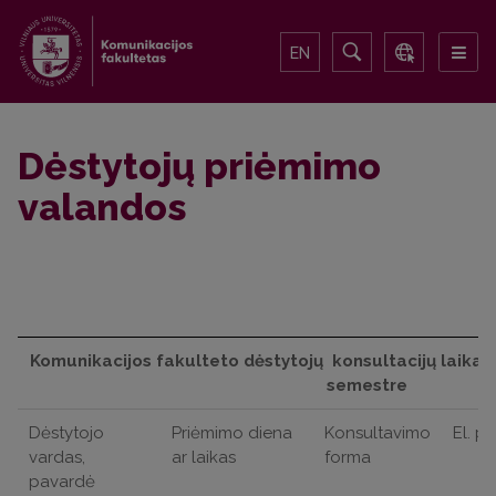
EN
Dėstytojų priėmimo
valandos
Komunikacijos fakulteto dėstytojų
konsultacijų laika
semestre
Dėstytojo
Priėmimo diena
Konsultavimo
El. p
vardas,
ar laikas
forma
pavardė