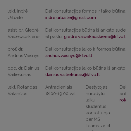
lekt. Indrė
Dėl konsultacijos formos ir laiko būtina iš
Urbaitė
asist. dr. Giedrė
Dėl konsultacijos būtina iš anksto suderin
Vaičekauskienė
el.paštu
prof. dr.
Dėl konsultacijos laiko ir formos būtina iš
Andrius Vaišnys
doc. dr. Dainius
Dėl konsultacijos laiko būtina iš anksto su
Vaitiekūnas
lekt. Rolandas
Antradieniais
Dėstytojas
Dėl k
Valančius
18:00-19:00 val.
nurodytu
ankst
laiku
studentus
konsultuoja
per MS
Teams
ar el.