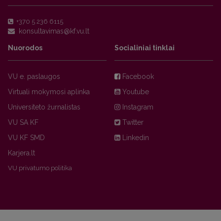
+370 5 236 6115
Nuorodos
Socialiniai tinklai
VU e. paslaugos
Facebook
Virtuali mokymosi aplinka
Youtube
Universiteto žurnalistas
Instagram
VU SA KF
Twitter
VU KF SMD
Linkedin
Karjera.lt
VU privatumo politika