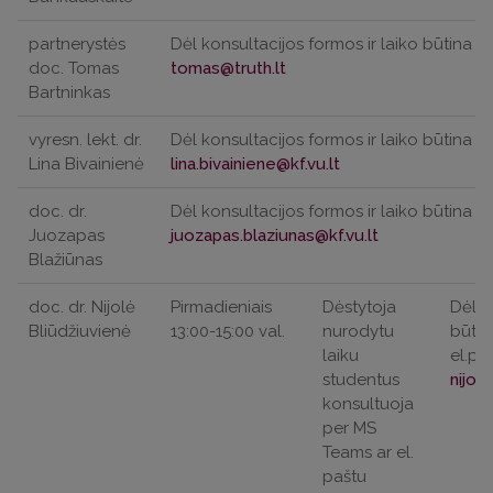
partnerystės
Dėl konsultacijos formos ir laiko būtina iš
doc. Tomas
Bartninkas
vyresn. lekt. dr.
Dėl konsultacijos formos ir laiko būtina iš
Lina Bivainienė
doc. dr.
Dėl konsultacijos formos ir laiko būtina iš
Juozapas
Blažiūnas
doc. dr. Nijolė
Pirmadieniais
Dėstytoja
Dėl k
Bliūdžiuvienė
13:00-15:00 val.
nurodytu
būtin
laiku
el.pa
studentus
konsultuoja
per MS
Teams ar el.
paštu