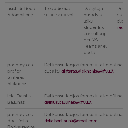
asist. dr. Reda
Trečiadieniais
Dėstytoja
Dėl k
Adomaitienė
10:00-12:00 val.
nurodytu
būtin
laiku
el.pa
studentus
konsultuoja
per MS
Teams ar el.
paštu
partnerystės
Dėl konsultacijos formos ir laiko būtina iš
prof.dr.
el.paštu
Gintaras
Aleknonis
lekt. Dainius
Dėl konsultacijos formos ir laiko būtina iš
Baliūnas
partnerystės
Dėl konsultacijos formos ir laiko būtina iš
doc. Dalia
Bankauskaitė