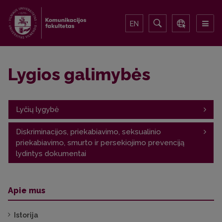
EN
Lygios galimybės
Lyčių lygybė
Diskriminacijos, priekabiavimo, seksualinio
Lyčių lygybė
priekabiavimo, smurto ir persekiojimo prevenciją
lydintys dokumentai
Diskriminacijos, priekabiavimo, seksualinio
priekabiavimo, smurto ir persekiojimo prevencija
Apie mus
Diskriminavimo, priekabiavimo, seksualinio
priekabiavimo, smurto ir persekiojimo atvejų
Istorija
nagrinėjimo tvarkos aprašas