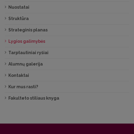
Diskriminavimo, priekabiavimo, seksualinio
Nuostatai
priekabiavimo, smurto ir persekiojimo
prevencijos politika
Struktūra
Strateginis planas
Lygios galimybės
Tarptautiniai ryšiai
Alumnų galerija
Kontaktai
Kur mus rasti?
Fakulteto stiliaus knyga