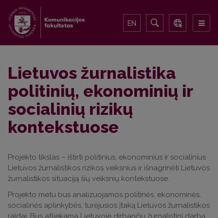
EN
Lietuvos žurnalistika
politinių, ekonominių ir
socialinių rizikų
kontekstuose
Projekto tikslas – ištirti politinius, ekonominius ir socialinius
Lietuvos žurnalistikos rizikos veiksnius ir išnagrinėti Lietuvos
žurnalistikos situaciją šių veiksnių kontekstuose.
Projekto metu bus analizuojamos politinės, ekonominės,
socialinės aplinkybės, turėjusios įtaką Lietuvos žurnalistikos
raidai. Bus atliekama Lietuvoje dirbančių žurnalistinį darbą