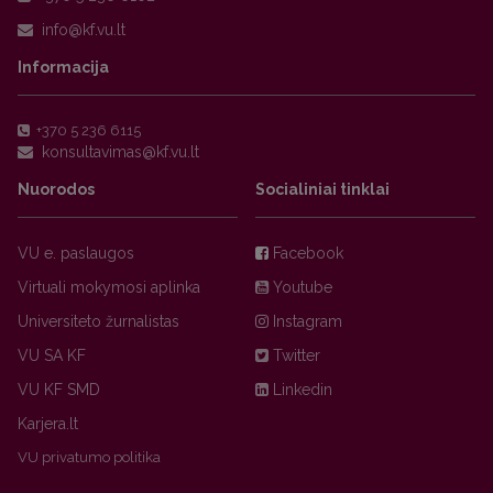
Informacija
+370 5 236 6115
Nuorodos
Socialiniai tinklai
VU e. paslaugos
Facebook
Virtuali mokymosi aplinka
Youtube
Universiteto žurnalistas
Instagram
VU SA KF
Twitter
VU KF SMD
Linkedin
Karjera.lt
VU privatumo politika