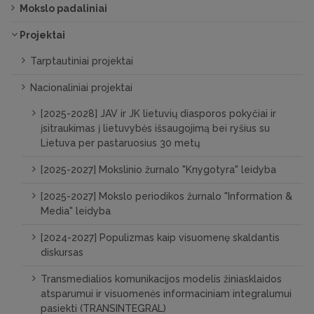
Mokslo padaliniai
Projektai
Tarptautiniai projektai
Nacionaliniai projektai
[2025-2028] JAV ir JK lietuvių diasporos pokyčiai ir
įsitraukimas į lietuvybės išsaugojimą bei ryšius su
Lietuva per pastaruosius 30 metų
[2025-2027] Mokslinio žurnalo "Knygotyra" leidyba
[2025-2027] Mokslo periodikos žurnalo "Information &
Media" leidyba
[2024-2027] Populizmas kaip visuomenę skaldantis
diskursas
Transmedialios komunikacijos modelis žiniasklaidos
atsparumui ir visuomenės informaciniam integralumui
pasiekti (TRANSINTEGRAL)