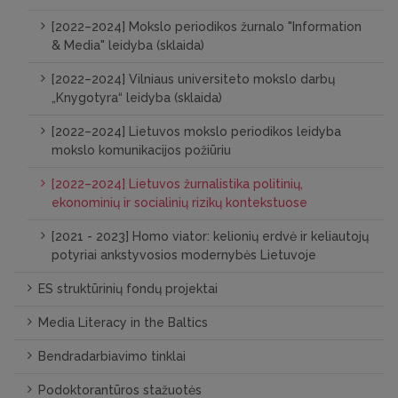
[2022–2024] Mokslo periodikos žurnalo "Information
& Media" leidyba (sklaida)
[2022–2024] Vilniaus universiteto mokslo darbų
„Knygotyra“ leidyba (sklaida)
[2022–2024] Lietuvos mokslo periodikos leidyba
mokslo komunikacijos požiūriu
[2022–2024] Lietuvos žurnalistika politinių,
ekonominių ir socialinių rizikų kontekstuose
[2021 - 2023] Homo viator: kelionių erdvė ir keliautojų
potyriai ankstyvosios modernybės Lietuvoje
ES struktūrinių fondų projektai
Media Literacy in the Baltics
Bendradarbiavimo tinklai
Podoktorantūros stažuotės