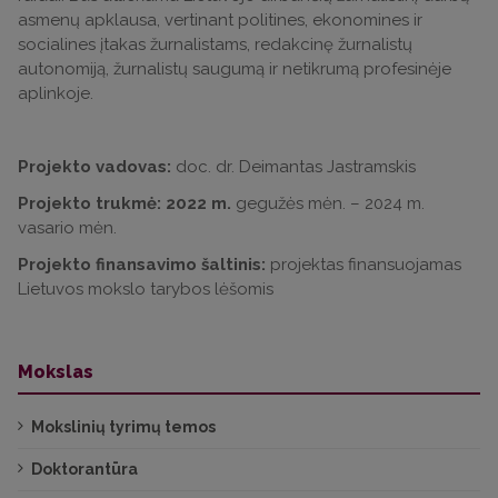
asmenų apklausa, vertinant politines, ekonomines ir
socialines įtakas žurnalistams, redakcinę žurnalistų
autonomiją, žurnalistų saugumą ir netikrumą profesinėje
aplinkoje.
Projekto vadovas:
doc. dr. Deimantas Jastramskis
Projekto trukmė: 2022 m.
gegužės mėn. – 2024 m.
vasario mėn.
Projekto finansavimo šaltinis:
projektas finansuojamas
Lietuvos mokslo tarybos lėšomis
Mokslas
Mokslinių tyrimų temos
Doktorantūra