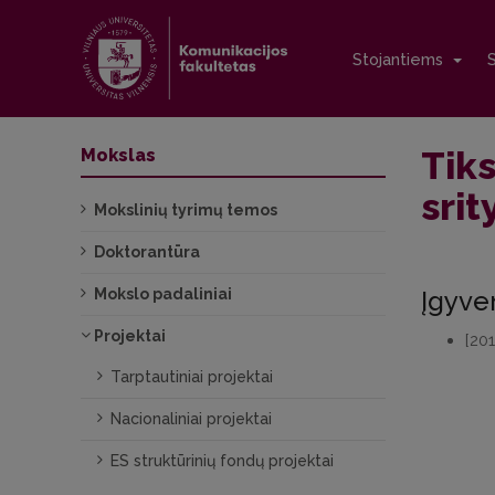
Stojantiems
Tiks
Mokslas
srit
Mokslinių tyrimų temos
Doktorantūra
Mokslo padaliniai
Įgyve
Projektai
[20
Tarptautiniai projektai
Nacionaliniai projektai
ES struktūrinių fondų projektai