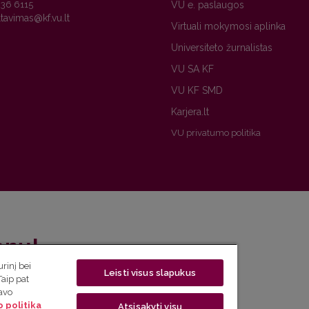
236 6115
VU e. paslaugos
Virtuali mokymosi aplinka
Universiteto žurnalistas
VU SA KF
VU KF SMD
Karjera.lt
VU privatumo politika
enų!
rinį bei
Leisti visus slapukus
eto naujienlaiškį ir sužinok aktualijas pirmas!
Taip pat
savo
 politika
Atsisakyti visų