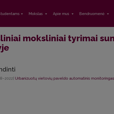
Studentams
Mokslas
Apie mus
Bendruomenė
liniai moksliniai tyrimai su
yje
ndinti
18–2022]
Urbanizuotų vietovių paveldo automatinis monitoringas