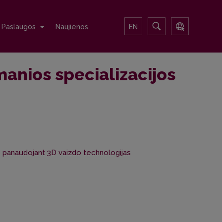
Paslaugos
Naujienos
EN
manios specializacijos
 panaudojant 3D vaizdo technologijas