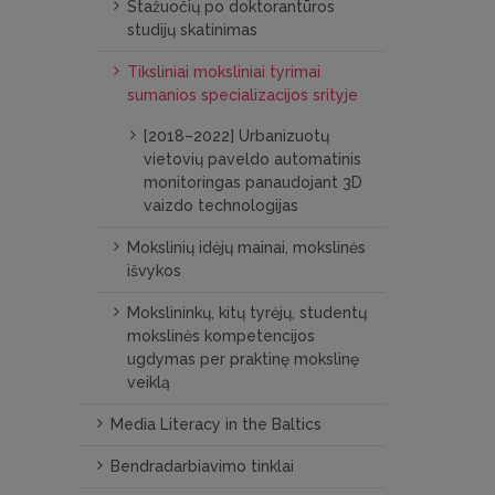
Stažuočių po doktorantūros
studijų skatinimas
Tiksliniai moksliniai tyrimai
sumanios specializacijos srityje
[2018–2022] Urbanizuotų
vietovių paveldo automatinis
monitoringas panaudojant 3D
vaizdo technologijas
Mokslinių idėjų mainai, mokslinės
išvykos
Mokslininkų, kitų tyrėjų, studentų
mokslinės kompetencijos
ugdymas per praktinę mokslinę
veiklą
Media Literacy in the Baltics
Bendradarbiavimo tinklai