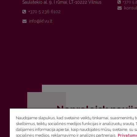
Saulėtekio al. 9, I rūmai, LT-10222 Vilnius
+370 5 
+370 5 236 6102
Nepraleisk nauji
Naudojame slapukus, kad svetainė veiktų tinkamai, suasmenintų tu
Užsiprenumeruok Komunikacijos fakult
skelbimus, teiktų socialinės medijos funkcijas ir analizuotų srautą. 
dalijamės informacija apie tai, kaip naudojatės mūsų svetaine, su 
socialinės medijos, reklamavimo ir analizės partneriais.
Privatumo