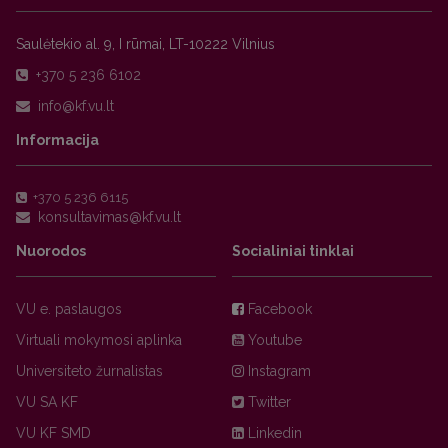
Saulėtekio al. 9, I rūmai, LT-10222 Vilnius
+370 5 236 6102
Informacija
+370 5 236 6115
Nuorodos
Socialiniai tinklai
VU e. paslaugos
Facebook
Virtuali mokymosi aplinka
Youtube
Universiteto žurnalistas
Instagram
VU SA KF
Twitter
VU KF SMD
Linkedin