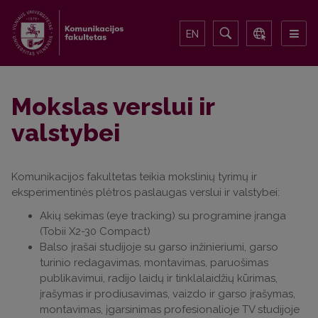
EN
Mokslas verslui ir
valstybei
Komunikacijos fakultetas teikia mokslinių tyrimų ir
eksperimentinės plėtros paslaugas verslui ir valstybei:
Akių sekimas (eye tracking) su programine įranga
(Tobii X2-30 Compact)
Balso įrašai studijoje su garso inžinieriumi, garso
turinio redagavimas, montavimas, paruošimas
publikavimui, radijo laidų ir tinklalaidžių kūrimas,
įrašymas ir prodiusavimas, vaizdo ir garso įrašymas,
montavimas, įgarsinimas profesionalioje TV studijoje