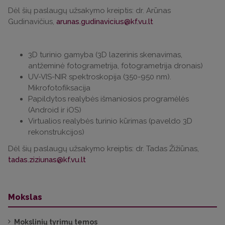
Dėl šių paslaugų užsakymo kreiptis: dr. Arūnas
Gudinavičius,
arunas.gudinavicius@kf.vu.lt
3D turinio gamyba (3D lazerinis skenavimas,
antžeminė fotogrametrija, fotogrametrija dronais)
UV-VIS-NIR spektroskopija (350-950 nm).
Mikrofotofiksacija
Papildytos realybės išmaniosios programėlės
(Android ir iOS)
Virtualios realybės turinio kūrimas (paveldo 3D
rekonstrukcijos)
Dėl šių paslaugų užsakymo kreiptis: dr. Tadas Žižiūnas,
tadas.ziziunas@kf.vu.lt
Mokslas
Mokslinių tyrimų temos