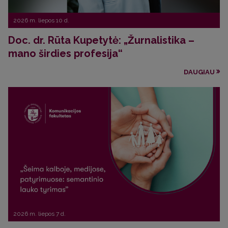
2026 m. liepos 10 d.
Doc. dr. Rūta Kupetytė: „Žurnalistika –
mano širdies profesija“
DAUGIAU
2026 m. liepos 7 d.