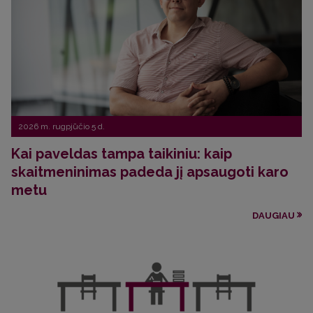
2026 m. rugpjūčio 5 d.
Kai paveldas tampa taikiniu: kaip
skaitmeninimas padeda jį apsaugoti karo
metu
DAUGIAU