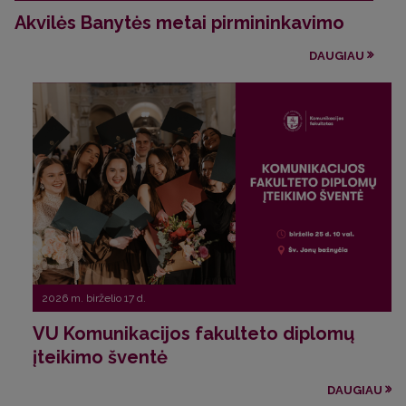
Akvilės Banytės metai pirmininkavimo
DAUGIAU
2026 m. birželio 17 d.
VU Komunikacijos fakulteto diplomų
įteikimo šventė
DAUGIAU