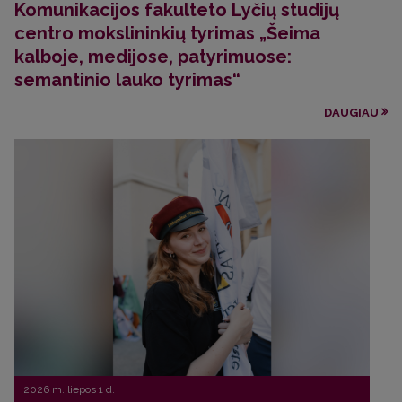
Komunikacijos fakulteto Lyčių studijų
centro mokslininkių tyrimas „Šeima
kalboje, medijose, patyrimuose:
semantinio lauko tyrimas“
DAUGIAU
2026 m. liepos 1 d.