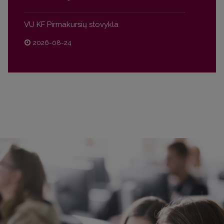
VU KF Pirmakursių stovykla
2026-08-24