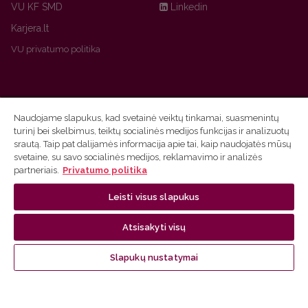
VU KF SMD
Linkedin
Karjera.lt
VU privatumo politika
Naudojame slapukus, kad svetainė veiktų tinkamai, suasmenintų
turinį bei skelbimus, teiktų socialinės medijos funkcijas ir analizuotų
Nepraleisk naujienų!
srautą. Taip pat dalijamės informacija apie tai, kaip naudojatės mūsų
svetaine, su savo socialinės medijos, reklamavimo ir analizės
partneriais.
Privatumo politika
Užsiprenumeruok Komunikacijos fakulteto naujienlaiškį
ir sužinok aktualijas pirmas!
Leisti visus slapukus
Sužinoti daugiau
Atsisakyti visų
Slapukų nustatymai