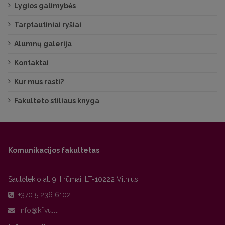
Lygios galimybės
Tarptautiniai ryšiai
Alumnų galerija
Kontaktai
Kur mus rasti?
Fakulteto stiliaus knyga
Komunikacijos fakultetas
Saulėtekio al. 9, I rūmai, LT-10222 Vilnius
+370 5 236 6102