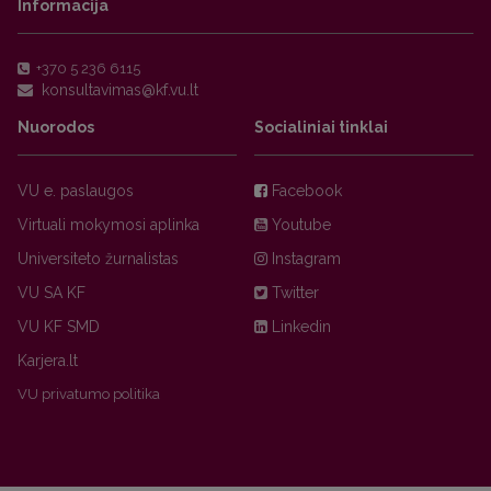
Informacija
+370 5 236 6115
Nuorodos
Socialiniai tinklai
VU e. paslaugos
Facebook
Virtuali mokymosi aplinka
Youtube
Universiteto žurnalistas
Instagram
VU SA KF
Twitter
VU KF SMD
Linkedin
Karjera.lt
VU privatumo politika