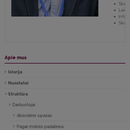
Skait
Leidy
Infor
Skait
Apie mus
Istorija
Nuostatai
Struktūra
Darbuotojai
Abėcėlinis sąrašas
Pagal mokslo padalinius