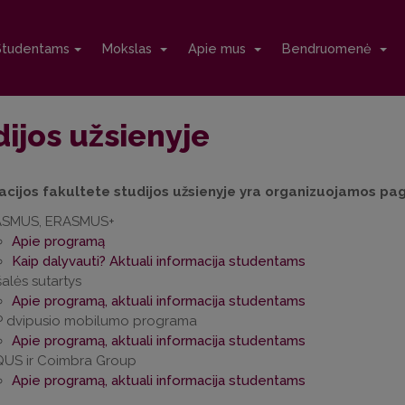
Studentams
Mokslas
Apie mus
Bendruomenė
ijos užsienyje
cijos fakultete studijos užsienyje yra organizuojamos pag
SMUS, ERASMUS+
Apie programą
Kaip dalyvauti? Aktuali informacija studentams
šalės sutartys
Apie programą, aktuali informacija studentams
P dvipusio mobilumo programa
Apie programą, aktuali informacija studentams
US ir Coimbra Group
Apie programą, aktuali informacija studentams