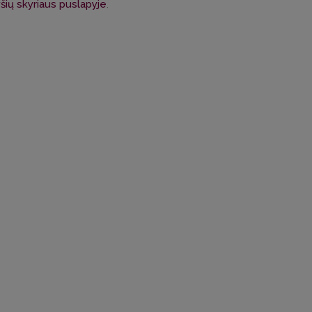
yšių skyriaus puslapyje
.