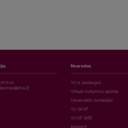
ija
Nuorodos
236 6115
VU e. paslaugos
Virtuali mokymosi aplinka
Universiteto žurnalistas
VU SA KF
VU KF SMD
Karjera.lt