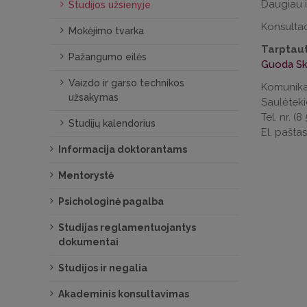
Daugiau i
Studijos užsienyje
Konsultac
Mokėjimo tvarka
Tarptaut
Pažangumo eilės
Guoda Sk
Vaizdo ir garso technikos
Komunikac
užsakymas
Saulėtekio
Tel. nr. (8
Studijų kalendorius
El. pašta
Informacija doktorantams
Mentorystė
Psichologinė pagalba
Studijas reglamentuojantys
dokumentai
Studijos ir negalia
Akademinis konsultavimas