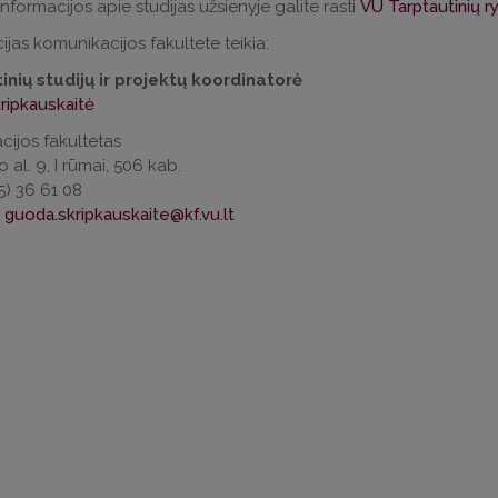
nformacijos apie studijas užsienyje galite rasti
VU Tarptautinių r
ijas komunikacijos fakultete teikia:
inių studijų ir projektų koordinatorė
ripkauskaitė
ijos fakultetas
 al. 9, I rūmai, 506 kab.
 5) 36 61 08
s