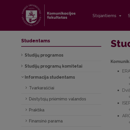
Stojantiems
Stud
Studentams
Studijų programos
Komunika
Studijų programų komitetai
ERA
Informacija studentams
Tvarkaraščiai
Dvi
Dėstytojų priėmimo valandos
ISE
Praktika
ARQ
Finansinė parama