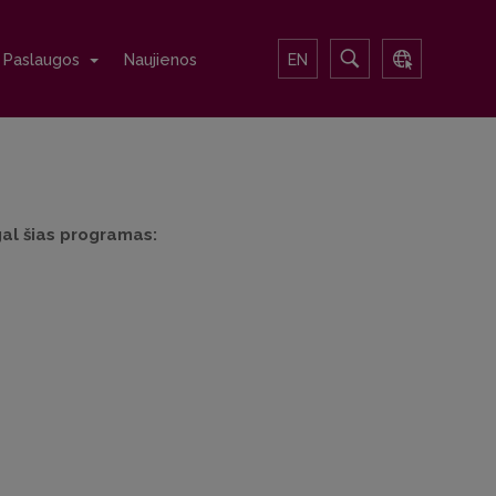
Paslaugos
Naujienos
EN
al šias programas: