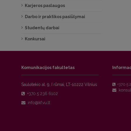
Karjeros paslaugos
Darbo ir praktikos pasiūlymai
Studentų darbai
Konkursai
Komunikacijos fakultetas
Informac
Saulėtekio al. 9, I rūmai, LT-10222 Vilnius
+370 5 
+370 5 236 6102