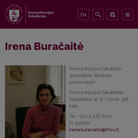
EN
Irena Buračaitė
Komunikacijos fakulteto
specialistė (finansai,
personalas)
Komunikacijos fakultetas
Saulėtekio al. 9, I rūmai, 518
kab.
Tel. +370 5 236 6103
El. paštas