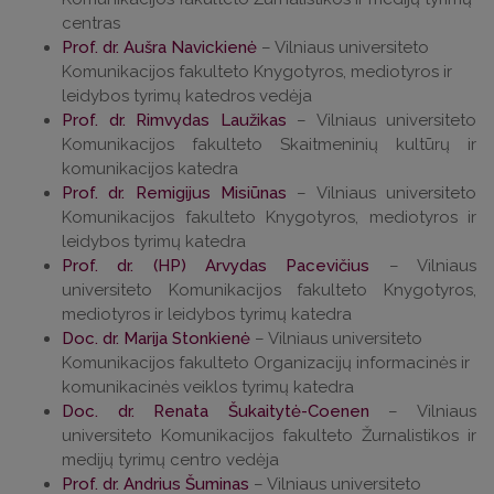
centras
Prof. dr. Aušra Navickienė
– Vilniaus universiteto
Komunikacijos fakulteto Knygotyros, mediotyros ir
leidybos tyrimų katedros vedėja
Prof. dr. Rimvydas Laužikas
– Vilniaus universiteto
Komunikacijos fakulteto Skaitmeninių kultūrų ir
komunikacijos katedra
Prof. dr. Remigijus Misiūnas
– Vilniaus universiteto
Komunikacijos fakulteto Knygotyros, mediotyros ir
leidybos tyrimų katedra
Prof. dr. (HP) Arvydas Pacevičius
– Vilniaus
universiteto Komunikacijos fakulteto Knygotyros,
mediotyros ir leidybos tyrimų katedra
Doc. dr. Marija Stonkienė
– Vilniaus universiteto
Komunikacijos fakulteto Organizacijų informacinės ir
komunikacinės veiklos tyrimų katedra
Doc. dr. Renata Šukaitytė-Coenen
– Vilniaus
universiteto Komunikacijos fakulteto Žurnalistikos ir
medijų tyrimų centro vedėja
Prof. dr. Andrius Šuminas
– Vilniaus universiteto