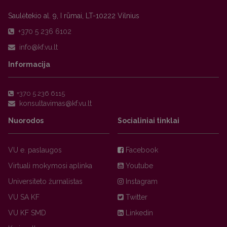
Saulėtekio al. 9, I rūmai, LT-10222 Vilnius
+370 5 236 6102
Informacija
+370 5 236 6115
Nuorodos
Socialiniai tinklai
VU e. paslaugos
Facebook
Virtuali mokymosi aplinka
Youtube
Universiteto žurnalistas
Instagram
VU SA KF
Twitter
VU KF SMD
Linkedin