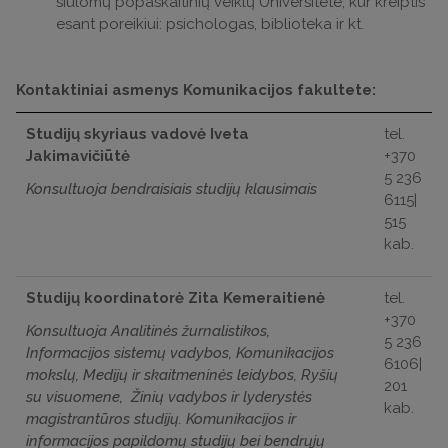
siūlomų popaskaitinių veiklų Universitete, kur kreiptis
esant poreikiui: psichologas, biblioteka ir kt.
Kontaktiniai asmenys Komunikacijos fakultete:
Studijų skyriaus vadovė Iveta
tel.
Jakimavičiūtė
+370
5 236
Konsultuoja bendraisiais studijų klausimais
6115|
515
kab.
Studijų koordinatorė Zita Kemeraitienė
tel.
+370
Konsultuoja Analitinės žurnalistikos,
5 236
Informacijos sistemų vadybos, Komunikacijos
6106|
mokslų, Medijų ir skaitmeninės leidybos, Ryšių
201
su visuomene, Žinių vadybos ir lyderystės
kab.
magistrantūros studijų. Komunikacijos ir
informacijos papildomų studijų bei bendrųjų