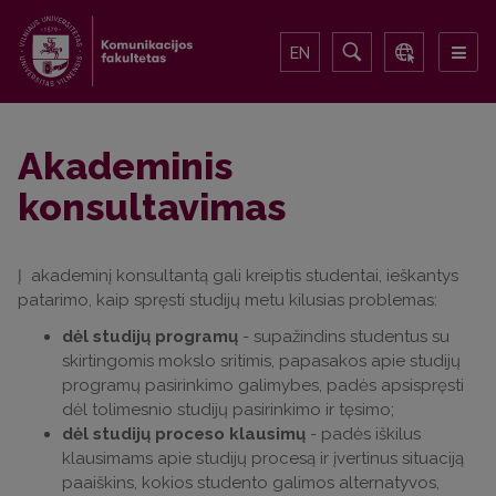
EN
Akademinis
konsultavimas
Į akademinį konsultantą gali kreiptis studentai, ieškantys
patarimo, kaip spręsti studijų metu kilusias problemas:
dėl studijų programų
- supažindins studentus su
skirtingomis mokslo sritimis, papasakos apie studijų
programų pasirinkimo galimybes, padės apsispręsti
dėl tolimesnio studijų pasirinkimo ir tęsimo;
dėl studijų proceso klausimų
- padės iškilus
klausimams apie studijų procesą ir įvertinus situaciją
paaiškins, kokios studento galimos alternatyvos,