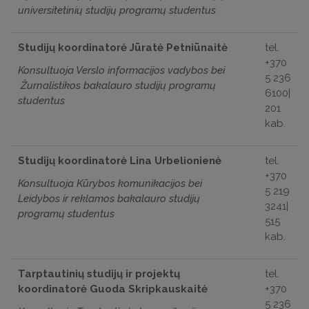
universitetinių studijų programų studentus
Studijų koordinatorė Jūratė Petniūnaitė
tel.
+370
Konsultuoja Verslo informacijos vadybos bei
5 236
Žurnalistikos bakalauro studijų programų
6100|
studentus
201
kab.
Studijų koordinatorė Lina Urbelionienė
tel.
+370
Konsultuoja Kūrybos komunikacijos bei
5 219
Leidybos ir reklamos bakalauro studijų
3241|
programų studentus
515
kab.
Tarptautinių studijų ir projektų
tel.
koordinatorė Guoda Skripkauskaitė
+370
5 236