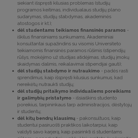
siekiant išspręsti kilusias problemas (studijų
programos keitimas, individualaus studijų plano
sudarymas, studijų stabdymas, akademinės
atostogos ir kt.);
dėl studentams teikiamos finansinės paramos
-
iškilus finansiniams sunkumams, Akademiniai
konsultantai supažindins su visomis Universiteto
teikiamomis finansinės paramos rūšimis (stipendijų
rūšys, mokėjimo už studijas atidėjimas, studijų įmokų
skaidymas dalimis, reikalavimai stipendijai gauti);
dėl studijų stabdymo ir nutraukimo
- padės rasti
sprendimus, kaip išspręsti kilusius sunkumus, kad
nereikėtų nutraukti studijų;
dėl studijų pritaikymo individualiems poreikiams
ir galimybių pristatymo
- išsiaiškins studento
poreikius, tarpininkaus tarp administracijos, dėstytojų
ir studentų;
dėl kitų bendrų klausimų
- pakonsultuos, kaip
studentui pasiruošti praktikos laikotarpiui, kaip
valdyti savo karjerą, kaip pasirinkti iš studentams