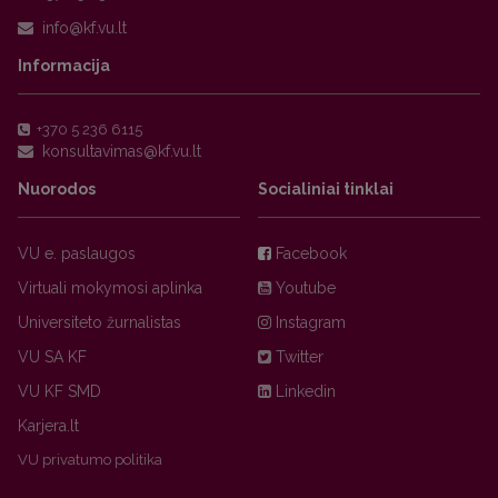
Informacija
+370 5 236 6115
Nuorodos
Socialiniai tinklai
VU e. paslaugos
Facebook
Virtuali mokymosi aplinka
Youtube
Universiteto žurnalistas
Instagram
VU SA KF
Twitter
VU KF SMD
Linkedin
Karjera.lt
VU privatumo politika