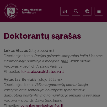
EN
Doktorantų sąrašas
Lukas Aluzas
(įstojo 2024 m.)
Disertacijos tema:
Rusijos grėsmės sampratos kaita Lietuvos
informacinėje politikoje ir medijose 1999 -2022 metais
Vadovas – prof. dr. Andrius Vaišnys
El. paštas:
Vytautas Beniušis
(įstojo 2021 m.)
Disertacijos tema:
Vidinė organizacijų komunikacija
valstybiniame sektoriuje: inovatyvūs sprendimai ir
darbuotojų pasitenkinimą komunikacija lemiantys veiksniai
Vadovė – doc. dr. Daiva Siudikienė
El.paštas: