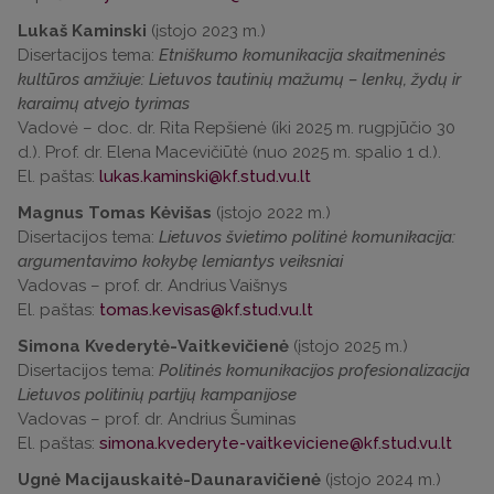
Lukaš Kaminski
(įstojo 2023 m.)
Disertacijos tema:
Etniškumo komunikacija skaitmeninės
kultūros amžiuje: Lietuvos tautinių mažumų – lenkų, žydų ir
karaimų atvejo tyrimas
Vadovė – doc. dr. Rita Repšienė (iki 2025 m. rugpjūčio 30
d.). Prof. dr. Elena Macevičiūtė (nuo 2025 m. spalio 1 d.).
El. paštas:
Magnus Tomas Kėvišas
(įstojo 2022 m.)
Disertacijos tema:
Lietuvos švietimo politinė komunikacija:
argumentavimo kokybę lemiantys veiksniai
Vadovas – prof. dr. Andrius Vaišnys
El. paštas:
Simona Kvederytė-Vaitkevičienė
(įstojo 2025 m.)
Disertacijos tema:
Politinės komunikacijos profesionalizacija
Lietuvos politinių partijų kampanijose
Vadovas – prof. dr. Andrius Šuminas
El. paštas:
Ugnė Macijauskaitė-Daunaravičienė
(įstojo 2024 m.)