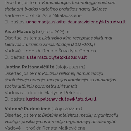
Disertacijos tema:
Komunikacijos technologijų vaidmuo
skatinant tvarias vartojimo praktikas namų ūkiuose
Vadovė – prof. dr. Asta Mikalauskienė
El. paštas:
Aistė Mažuolytė
(įstojo 2025 m.)
Disertacijos tema:
Lietuviško kino recepcijos skirtumai
Lietuvos ir užsienio žiniasklaidoje (2012–2024
)
Vadovė – doc. dr. Renata Šukaitytė-Coenen
El. paštas:
Justina Paltanavičiūtė
(įstojo 2021 m.)
Disertacijos tema:
Politinių reikšmių komunikacija
šiuolaikinėje operoje: recepcijos koreliacija su auditorijos
sociokultūrinių parametrų skirtumais
Vadovas – doc. dr. Martynas Petrikas
El. paštas:
Valdonė Rudenkienė
(įstojo 2024 m.)
Disertacijos tema:
Dirbtinis intelektas medijų organizacijų
veikloje: pasitikėjimas ir medijų organizacijų atsakomybė
Vadovė – prof. dr. Renata Matkevičienė