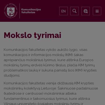
EN
Mokslo tyrimai
Komunikacijos fakultetas vykdo aukšto lygio, visas
komunikacijos ir informacijos mokslų (KIM) šakas
aprėpiančius mokslinius tyrimus, kurie atitinka Europos
mokslinių tyrimų erdvės kūrimo tikslus, plečia KIM tyrimų
problematikos lauką ir sukuria pamatą šios (KIM) krypties
studijoms.
Komunikacijos fakultetas vienija didžiausią KIM krypties
mokslininkų kolektyvą Lietuvoje. Šakiniuose padaliniuose
(katedrose ir centruose) mokslininkai atlieka
fundamentinius ir taikomuosius tyrimus, kurie atitinka
Vilniaus universiteto ilgalaikes mokslinių tyrimų ir