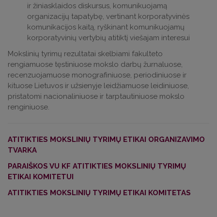
ir žiniasklaidos diskursus, komunikuojamą
organizacijų tapatybę, vertinant korporatyvinės
komunikacijos kaitą, ryškinant komunikuojamų
korporatyvinių vertybių atitiktį viešajam interesui
Mokslinių tyrimų rezultatai skelbiami fakulteto
rengiamuose tęstiniuose mokslo darbų žurnaluose,
recenzuojamuose monografiniuose, periodiniuose ir
kituose Lietuvos ir užsienyje leidžiamuose leidiniuose,
pristatomi nacionaliniuose ir tarptautiniuose mokslo
renginiuose.
ATITIKTIES MOKSLINIŲ TYRIMŲ ETIKAI ORGANIZAVIMO
TVARKA
PARAIŠKOS VU KF ATITIKTIES MOKSLINIŲ TYRIMŲ
ETIKAI KOMITETUI
ATITIKTIES MOKSLINIŲ TYRIMŲ ETIKAI KOMITETAS