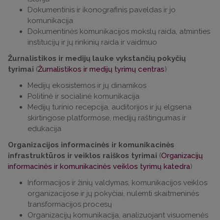
Dokumentinis ir ikonografinis paveldas ir jo
komunikacija
Dokumentinės komunikacijos mokslų raida, atminties
institucijų ir jų rinkinių raida ir vaidmuo
Žurnalistikos ir medijų lauke vykstančių pokyčių
tyrimai
(
Žurnalistikos ir medijų tyrimų centras
)
Medijų ekosistemos ir jų dinamikos
Politinė ir socialinė komunikacija
Medijų turinio recepcija, auditorijos ir jų elgsena
skirtingose platformose, medijų raštingumas ir
edukacija
Organizacijos informacinės ir komunikacinės
infrastruktūros ir veiklos raiškos tyrimai
(
Organizacijų
informacinės ir komunikacinės veiklos tyrimų katedra
)
Informacijos ir žinių valdymas, komunikacijos veiklos
organizacijose ir jų pokyčiai, nulemti skaitmeninės
transformacijos procesų
Organizacijų komunikacija, analizuojant visuomenės