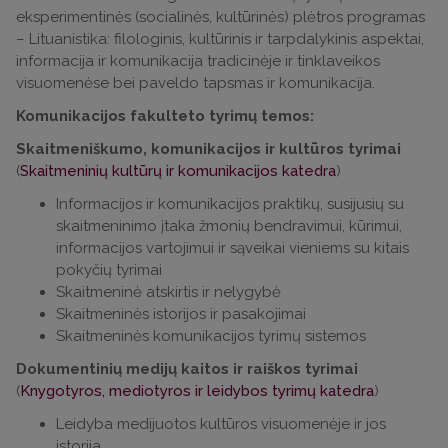
eksperimentinės (socialinės, kultūrinės) plėtros programas
– Lituanistika: filologinis, kultūrinis ir tarpdalykinis aspektai,
informacija ir komunikacija tradicinėje ir tinklaveikos
visuomenėse bei paveldo tapsmas ir komunikacija.
Komunikacijos fakulteto tyrimų temos:
Skaitmeniškumo, komunikacijos ir kultūros tyrimai
(
Skaitmeninių kultūrų ir komunikacijos katedra
)
Informacijos ir komunikacijos praktikų, susijusių su
skaitmeninimo įtaka žmonių bendravimui, kūrimui,
informacijos vartojimui ir sąveikai vieniems su kitais
pokyčių tyrimai
Skaitmeninė atskirtis ir nelygybė
Skaitmeninės istorijos ir pasakojimai
Skaitmeninės komunikacijos tyrimų sistemos
Dokumentinių medijų kaitos ir raiškos tyrimai
(
Knygotyros, mediotyros ir leidybos tyrimų katedra
)
Leidyba medijuotos kultūros visuomenėje ir jos
istorija