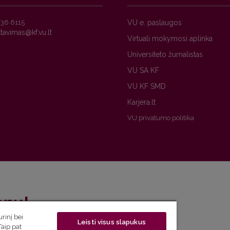
236 6115
VU e. paslaugos
Virtuali mokymosi aplinka
Universiteto žurnalistas
VU SA KF
VU KF SMD
Karjera.lt
VU privatumo politika
enų!
rinį bei
Leisti visus slapukus
eto naujienlaiškį ir sužinok aktualijas pirmas!
Taip pat