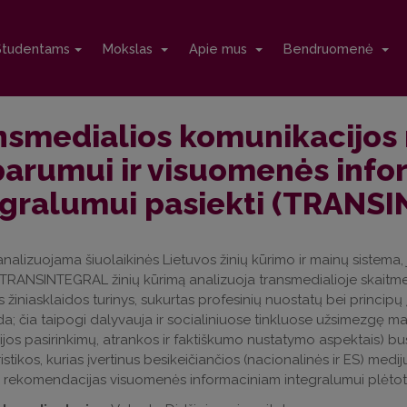
Studentams
Mokslas
Apie mus
Bendruomenė
nsmedialios komunikacijos 
parumui ir visuomenės inf
egralumui pasiekti (TRANS
analizuojama šiuolaikinės Lietuvos žinių kūrimo ir mainų sistema, 
. TRANSINTEGRAL žinių kūrimą analizuoja transmedialioje skaitme
 žiniasklaidos turinys, sukurtas profesinių nuostatų bei principų įt
da; čia taipogi dalyvauja ir socialiniuose tinkluose užsimezgę mani
ijos pasirinkimų, atrankos ir faktiškumo nustatymo aspektais) 
stikos, kurias įvertinus besikeičiančios (nacionalinės ir ES) medij
 rekomendacijas visuomenės informaciniam integralumui plėtoti