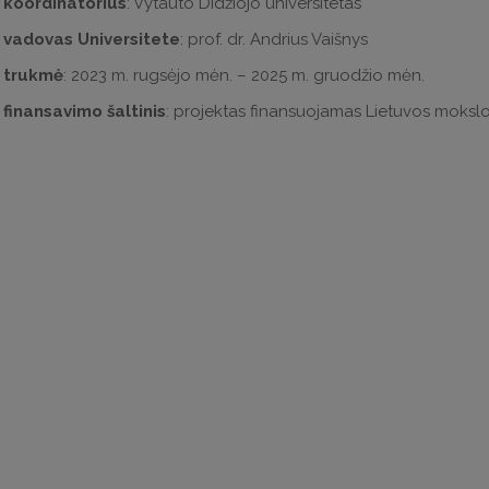
 koordinatorius
: Vytauto Didžiojo universitetas
 vadovas Universitete
: prof. dr. Andrius Vaišnys
 trukmė
: 2023 m. rugsėjo mėn. – 2025 m. gruodžio mėn.
 finansavimo šaltinis
: projektas finansuojamas Lietuvos moksl