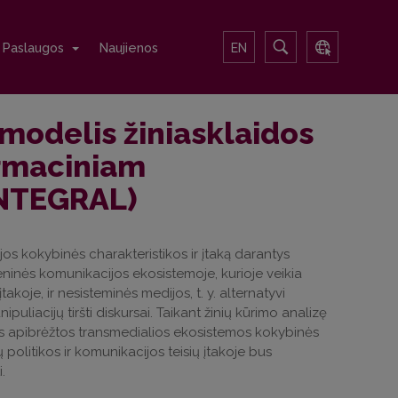
Paslaugos
Naujienos
EN
modelis žiniasklaidos
ormaciniam
INTEGRAL)
jos kokybinės charakteristikos ir įtaką darantys
ninės komunikacijos ekosistemoje, kurioje veikia
akoje, ir nesisteminės medijos, t. y. alternatyvi
puliacijų tiršti diskursai. Taikant žinių kūrimo analizę
bus apibrėžtos transmedialios ekosistemos kokybinės
ų politikos ir komunikacijos teisių įtakoje bus
.