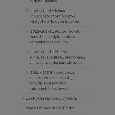
leidyba (sklaida)
[2022–2024] Vilniaus
universiteto mokslo darbų
„Knygotyra“ leidyba (sklaida)
[2022–2024] Lietuvos mokslo
periodikos leidyba mokslo
komunikacijos požiūriu
[2022–2024] Lietuvos
žurnalistika politinių, ekonominių
ir socialinių rizikų kontekstuose
[2021 - 2023] Homo viator:
kelionių erdvė ir keliautojų
potyriai ankstyvosios
modernybės Lietuvoje
ES struktūrinių fondų projektai
Media Literacy in the Baltics