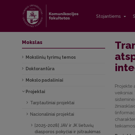
Stojantiems
Tra
Mokslas
ats
Mokslinių tyrimų temos
int
Doktorantūra
Mokslo padaliniai
Projekte 
Projektai
veiksniai
sisteminės
Tarptautiniai projektai
žiniasklai
(informac
Nacionaliniai projektai
charakteri
[2025-2028] JAV ir JK lietuvių
teikiamos
diasporos pokyčiai ir įsitraukimas