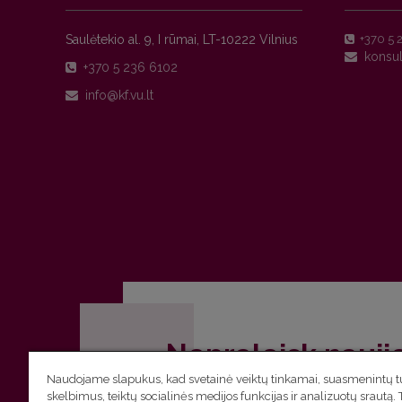
Saulėtekio al. 9, I rūmai, LT-10222 Vilnius
+370 5 
+370 5 236 6102
Nepraleisk nauji
Naudojame slapukus, kad svetainė veiktų tinkamai, suasmenintų tu
Užsiprenumeruok Komunikacijos fakult
skelbimus, teiktų socialinės medijos funkcijas ir analizuotų srautą. 