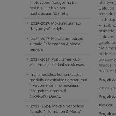
efektyvų 
į lietuvybės išsaugojimą bei
ryšius su Lietuva per
Lietuvos 
pastaruosius 30 metų
aspektus.
sektoriuj
[2025-2027] Mokslinio žurnalo
– apibrėž
"Knygotyra" leidyba
atsižvelg
Lietuvos 
[2025-2027] Mokslo periodikos
galėtų bū
žurnalo "Information & Media"
didinima
leidyba
pridėtin
[2024-2027] Populizmas kaip
perspekty
visuomenę skaldantis diskursas
raiškos m
politikos
Transmedialios komunikacijos
Projekto
modelis žiniasklaidos atsparumui
ir visuomenės informaciniam
2012-03-0
integralumui pasiekti
(TRANSINTEGRAL)
Projekto
160 600 L
[2022–2024] Mokslo periodikos
žurnalo "Information & Media"
Projekto