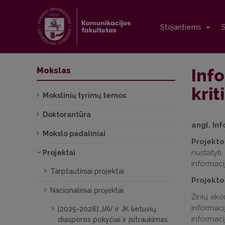
Stojantiems
Inf
Mokslas
krit
Mokslinių tyrimų temos
Doktorantūra
angl. In
Mokslo padaliniai
Projekto
nustatyt
Projektai
informaci
Tarptautiniai projektai
Projekt
Nacionaliniai projektai
Žinių eko
informaci
[2025-2028] JAV ir JK lietuvių
informaci
diasporos pokyčiai ir įsitraukimas