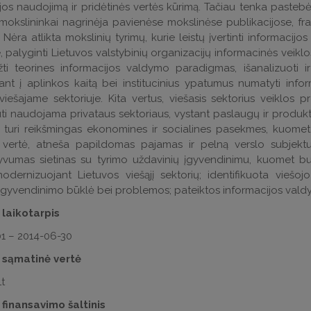
jos naudojimą ir pridėtinės vertės kūrimą. Tačiau tenka paste
mokslininkai nagrinėja pavienėse mokslinėse publikacijose, fr
 Nėra atlikta mokslinių tyrimų, kurie leistų įvertinti informacij
e, palyginti Lietuvos valstybinių organizacijų informacinės veiklo
ti teorines informacijos valdymo paradigmas, išanalizuoti ir
iant į aplinkos kaitą bei institucinius ypatumus numatyti inf
viešajame sektoriuje. Kita vertus, viešasis sektorius veiklos 
ti naudojama privataus sektoriaus, vystant paslaugų ir produktų
s turi reikšmingas ekonomines ir socialines pasekmes, kuomet
ė vertė, atneša papildomas pajamas ir pelną verslo subjektu
vumas sietinas su tyrimo uždavinių įgyvendinimu, kuomet bus 
odernizuojant Lietuvos viešąjį sektorių; identifikuota viešo
 įgyvendinimo būklė bei problemos; pateiktos informacijos valdy
 laikotarpis
1 – 2014-06-30
 sąmatinė vertė
t
 finansavimo šaltinis