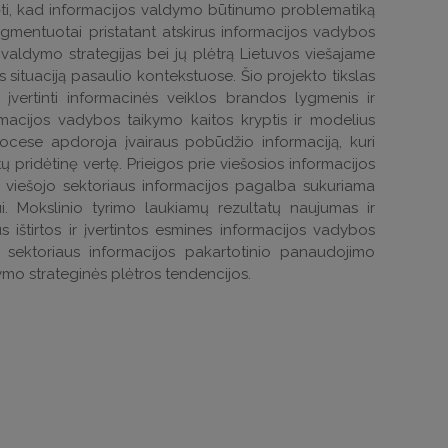
bėti, kad informacijos valdymo būtinumo problematiką
agmentuotai pristatant atskirus informacijos vadybos
os valdymo strategijas bei jų plėtrą Lietuvos viešajame
s situaciją pasaulio kontekstuose. Šio projekto tikslas
 įvertinti informacinės veiklos brandos lygmenis ir
ormacijos vadybos taikymo kaitos kryptis ir modelius
procese apdoroja įvairaus pobūdžio informaciją, kuri
 pridėtinę vertę. Prieigos prie viešosios informacijos
 viešojo sektoriaus informacijos pagalba sukuriama
i. Mokslinio tyrimo laukiamų rezultatų naujumas ir
ištirtos ir įvertintos esmines informacijos vadybos
jo sektoriaus informacijos pakartotinio panaudojimo
mo strateginės plėtros tendencijos.