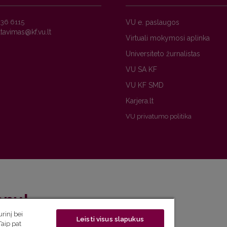
236 6115
VU e. paslaugos
Virtuali mokymosi aplinka
Universiteto žurnalistas
VU SA KF
VU KF SMD
Karjera.lt
VU privatumo politika
enų!
rinį bei
Leisti visus slapukus
eto naujienlaiškį ir sužinok aktualijas pirmas!
Taip pat