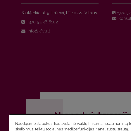
Saulėtekio al. 9, I rūmai, LT-10222 Vilnius
+370 5 
+370 5 236 6102
Nepraleisk nauji
Naudojame slapukus, kad svetainė veiktų tinkamai, suasmenintų tu
Užsiprenumeruok Komunikacijos fakult
skelbimus, teiktų socialinės medijos funkcijas ir analizuotų srautą. 