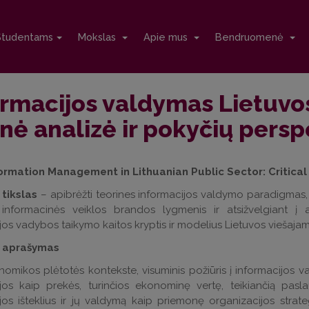
Studentams
Mokslas
Apie mus
Bendruomenė
ormacijos valdymas Lietuvos
inė analizė ir pokyčių pers
formation Management in Lithuanian Public Sector: Critica
 tikslas
– apibrėžti teorines informacijos valdymo paradigmas, iš
i informacinės veiklos brandos lygmenis ir atsižvelgiant į 
jos vadybos taikymo kaitos kryptis ir modelius Lietuvos viešajam
o aprašymas
nomikos plėtotės kontekste, visuminis požiūris į informacijos v
jos kaip prekės, turinčios ekonominę vertę, teikiančią paslau
jos išteklius ir jų valdymą kaip priemonę organizacijos strateg