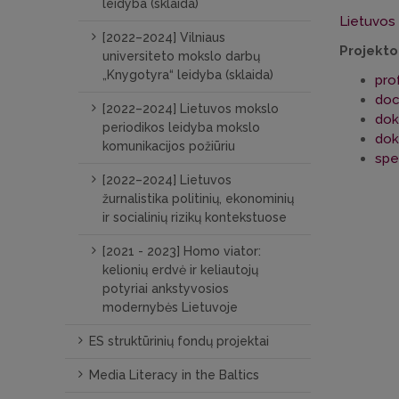
leidyba (sklaida)
Lietuvos
[2022–2024] Vilniaus
Projekt
universiteto mokslo darbų
„Knygotyra“ leidyba (sklaida)
pro
doc.
[2022–2024] Lietuvos mokslo
dokt
periodikos leidyba mokslo
dok
komunikacijos požiūriu
spe
[2022–2024] Lietuvos
žurnalistika politinių, ekonominių
ir socialinių rizikų kontekstuose
[2021 - 2023] Homo viator:
kelionių erdvė ir keliautojų
potyriai ankstyvosios
modernybės Lietuvoje
ES struktūrinių fondų projektai
Media Literacy in the Baltics