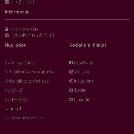
Informacija
+370 5 236 6115
Nuorodos
Socialiniai tinklai
VU e. paslaugos
Facebook
Virtuali mokymosi aplinka
Youtube
Universiteto žurnalistas
Instagram
VU SA KF
Twitter
VU KF SMD
Linkedin
Karjera.lt
VU privatumo politika