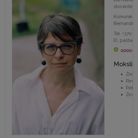
docentė, d
Komunikaci
Bernardinų 
Tel. +370 5
El. paštas
0000-0
Mokslini
Žinia
Rinko
Rekla
Žinia