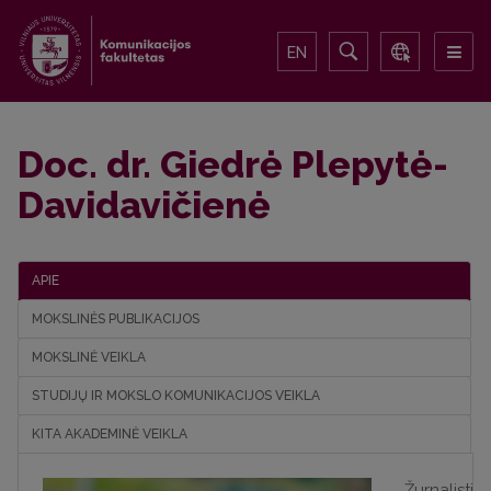
EN
Doc. dr. Giedrė Plepytė-
Davidavičienė
APIE
MOKSLINĖS PUBLIKACIJOS
MOKSLINĖ VEIKLA
STUDIJŲ IR MOKSLO KOMUNIKACIJOS VEIKLA
KITA AKADEMINĖ VEIKLA
Žurnalistik