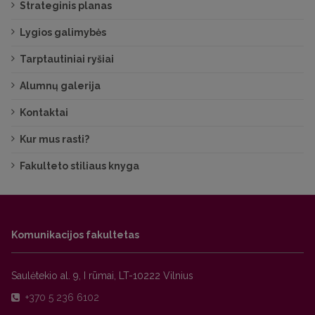
Strateginis planas
Lygios galimybės
Tarptautiniai ryšiai
Alumnų galerija
Kontaktai
Kur mus rasti?
Fakulteto stiliaus knyga
Komunikacijos fakultetas
Saulėtekio al. 9, I rūmai, LT-10222 Vilnius
+370 5 236 6102