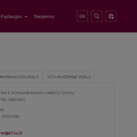
Paslaugos
Naujienos
EN
OMUNIKACIJOS VEIKLA
KITA AKADEMINĖ VEIKLA
nės ir komunikacinės veiklos tyrimų
ntė, daktarė
as
i, 602 kab.