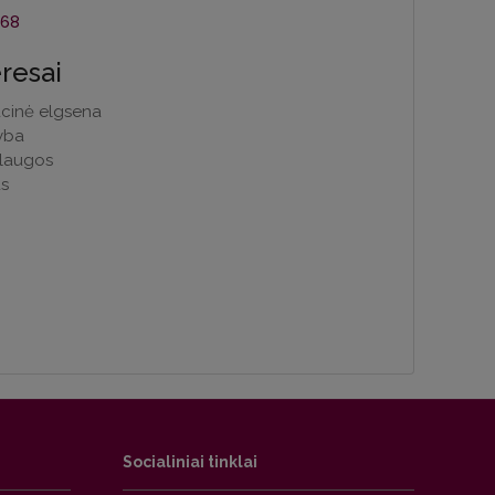
168
eresai
acinė elgsena
yba
slaugos
s
Socialiniai tinklai