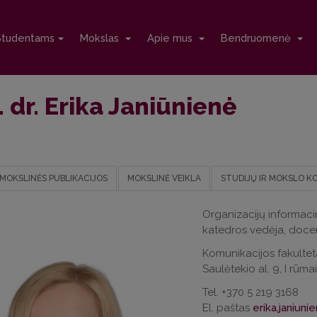
Studentams
Mokslas
Apie mus
Bendruomenė
 dr. Erika Janiūnienė
MOKSLINĖS PUBLIKACIJOS
MOKSLINĖ VEIKLA
STUDIJŲ IR MOKSLO K
Organizacijų informaci
katedros vedėja, doce
Komunikacijos fakultet
Saulėtekio al. 9, I rūma
Tel. +370 5 219 3168
El. paštas