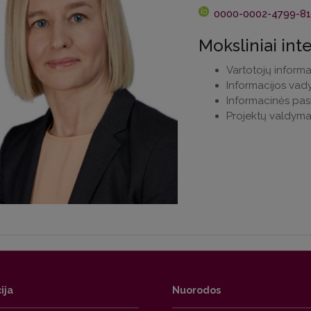
0000-0002-4799-8
Moksliniai int
Vartotojų inform
Informacijos vad
Informacinės pa
Projektų valdyma
ija
Nuorodos