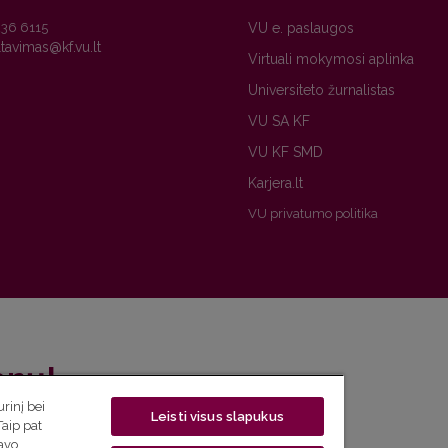
236 6115
VU e. paslaugos
Virtuali mokymosi aplinka
Universiteto žurnalistas
VU SA KF
VU KF SMD
Karjera.lt
VU privatumo politika
enų!
rinį bei
Leisti visus slapukus
eto naujienlaiškį ir sužinok aktualijas pirmas!
Taip pat
savo