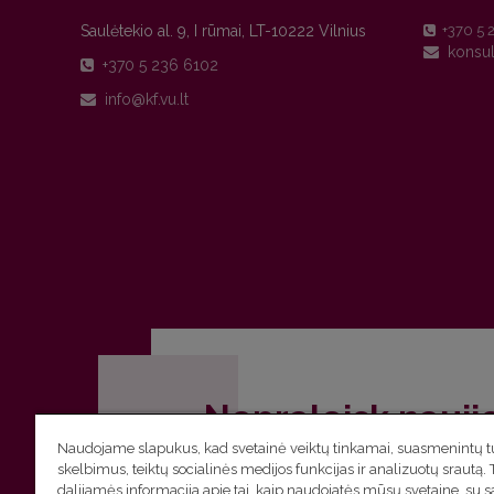
Saulėtekio al. 9, I rūmai, LT-10222 Vilnius
+370 5 
+370 5 236 6102
Nepraleisk nauji
Naudojame slapukus, kad svetainė veiktų tinkamai, suasmenintų tu
Užsiprenumeruok Komunikacijos fakult
skelbimus, teiktų socialinės medijos funkcijas ir analizuotų srautą. 
dalijamės informacija apie tai, kaip naudojatės mūsų svetaine, su 