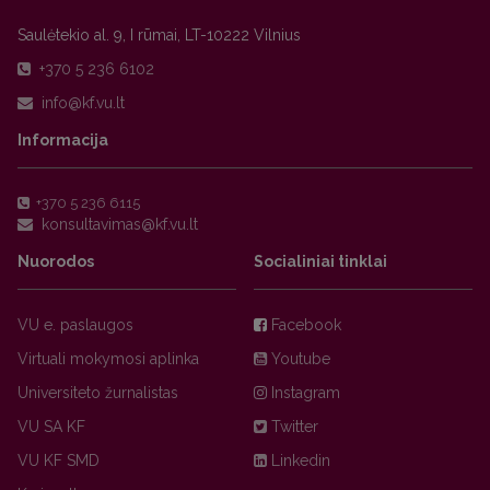
Saulėtekio al. 9, I rūmai, LT-10222 Vilnius
+370 5 236 6102
Informacija
+370 5 236 6115
Nuorodos
Socialiniai tinklai
VU e. paslaugos
Facebook
Virtuali mokymosi aplinka
Youtube
Universiteto žurnalistas
Instagram
VU SA KF
Twitter
VU KF SMD
Linkedin