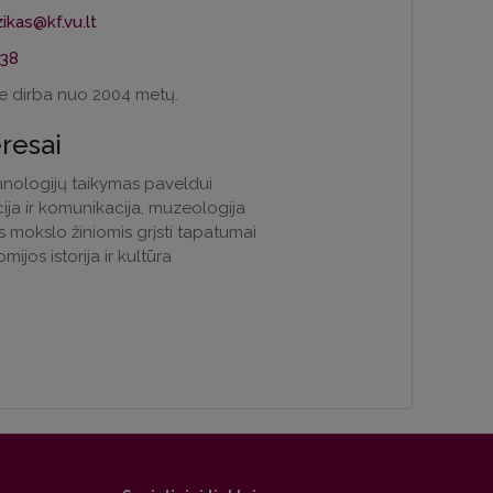
738
e dirba nuo 2004 metų.
eresai
hnologijų taikymas paveldui
ja ir komunikacija, muzeologija
os mokslo žiniomis grįsti tapatumai
ijos istorija ir kultūra