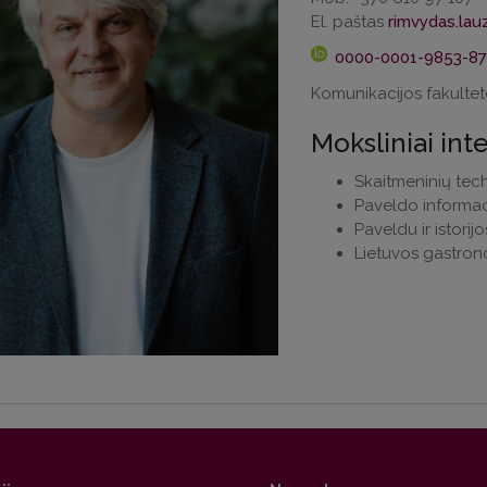
El. paštas
0000-0001-9853-8
Komunikacijos fakultet
Moksliniai int
Skaitmeninių tec
Paveldo informaci
Paveldu ir istorij
Lietuvos gastronom