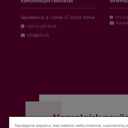
Komunikacijos fakultetas
Informac
Saulėtekio al. 9, I rūmai, LT-10222 Vilnius
+370 5 
+370 5 236 6102
Nepraleisk nauji
Naudojame slapukus, kad svetainė veiktų tinkamai, suasmenintų tu