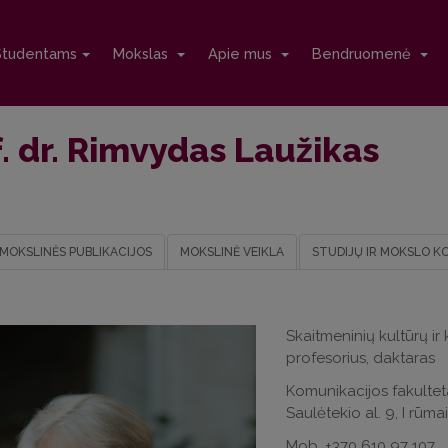
Studentams
Mokslas
Apie mus
Bendruomenė
. dr. Rimvydas Laužikas
MOKSLINĖS PUBLIKACIJOS
MOKSLINĖ VEIKLA
STUDIJŲ IR MOKSLO K
Skaitmeninių kultūrų i
profesorius, daktaras
Komunikacijos fakultet
Saulėtekio al. 9, I rūma
Mob. +370 610 97 107