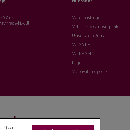
ija
Nuorodos
236 6115
VU e. paslaugos
Virtuali mokymosi aplinka
Universiteto žurnalistas
VU SA KF
VU KF SMD
Karjera.lt
VU privatumo politika
enų!
rinį bei