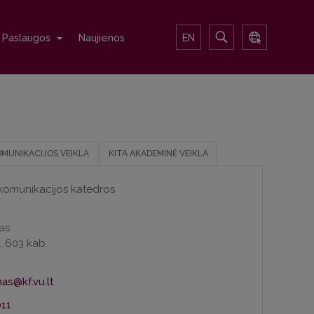
Paslaugos
Naujienos
EN
OMUNIKACIJOS VEIKLA
KITA AKADEMINĖ VEIKLA
r komunikacijos katedros
as
i, 603 kab.
11