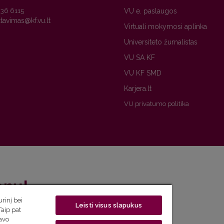
236 6115
VU e. paslaugos
Virtuali mokymosi aplinka
Universiteto žurnalistas
VU SA KF
VU KF SMD
Karjera.lt
VU privatumo politika
enų!
rinį bei
Leisti visus slapukus
eto naujienlaiškį ir sužinok aktualijas pirmas!
Taip pat
savo