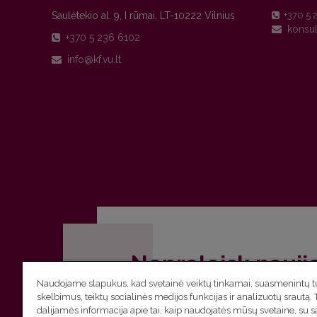
Saulėtekio al. 9, I rūmai, LT-10222 Vilnius
+370 5 
+370 5 236 6102
Nepraleisk nauji
Naudojame slapukus, kad svetainė veiktų tinkamai, suasmenintų tu
Užsiprenumeruok Komunikacijos fakult
skelbimus, teiktų socialinės medijos funkcijas ir analizuotų srautą. 
dalijamės informacija apie tai, kaip naudojatės mūsų svetaine, su 