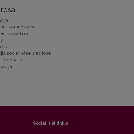
eresai
cija
nijų komunikacija
acijos šaltiniai
os
veika
ija socialinėse medijose
nsformacija
kacija
Socialiniai tinklai