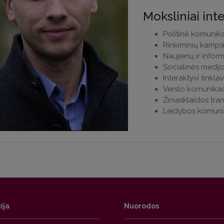
Moksliniai int
Politinė komunika
Rinkiminių kampa
Naujienų ir inform
Socialinės medij
Interaktyvi tinkla
Verslo komunikac
Žiniasklaidos tra
Leidybos komuni
ija
Nuorodos