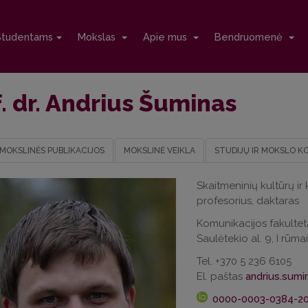
Studentams
Mokslas
Apie mus
Bendruomenė
. dr. Andrius Šuminas
MOKSLINĖS PUBLIKACIJOS
MOKSLINĖ VEIKLA
STUDIJŲ IR MOKSLO K
Skaitmeninių kultūrų i
profesorius, daktaras
Komunikacijos fakultet
Saulėtekio al. 9, I rūma
Tel. +370 5 236 6105
El. paštas
0000-0003-0384-20