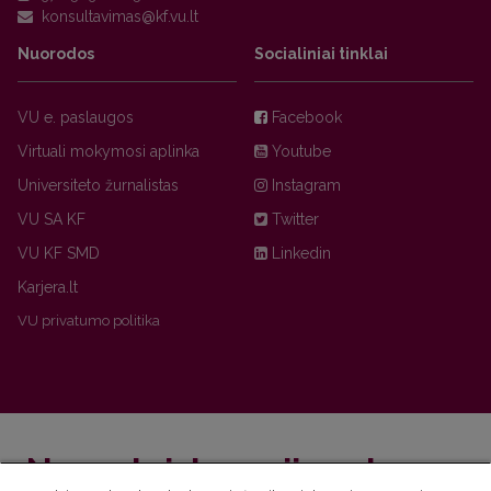
Nuorodos
Socialiniai tinklai
VU e. paslaugos
Facebook
Virtuali mokymosi aplinka
Youtube
Universiteto žurnalistas
Instagram
VU SA KF
Twitter
VU KF SMD
Linkedin
Karjera.lt
VU privatumo politika
Nepraleisk naujienų!