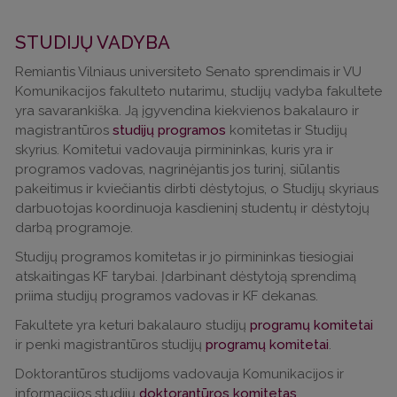
STUDIJŲ VADYBA
Remiantis Vilniaus universiteto Senato sprendimais ir VU
Komunikacijos fakulteto nutarimu, studijų vadyba fakultete
yra savarankiška. Ją įgyvendina kiekvienos bakalauro ir
magistrantūros
studijų programos
komitetas ir Studijų
skyrius. Komitetui vadovauja pirmininkas, kuris yra ir
programos vadovas, nagrinėjantis jos turinį, siūlantis
pakeitimus ir kviečiantis dirbti dėstytojus, o Studijų skyriaus
darbuotojas koordinuoja kasdieninį studentų ir dėstytojų
darbą programoje.
Studijų programos komitetas ir jo pirmininkas tiesiogiai
atskaitingas KF tarybai. Įdarbinant dėstytoją sprendimą
priima studijų programos vadovas ir KF dekanas.
Fakultete yra keturi bakalauro studijų
programų komitetai
ir penki magistrantūros studijų
programų komitetai
.
Doktorantūros studijoms vadovauja Komunikacijos ir
informacijos studijų
doktorantūros komitetas
.