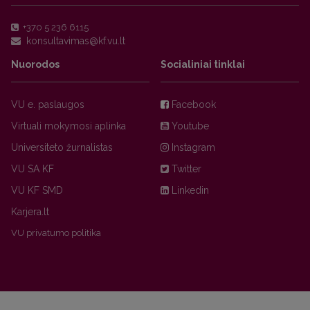
+370 5 236 6115
Nuorodos
Socialiniai tinklai
VU e. paslaugos
Facebook
Virtuali mokymosi aplinka
Youtube
Universiteto žurnalistas
Instagram
VU SA KF
Twitter
VU KF SMD
Linkedin
Karjera.lt
VU privatumo politika