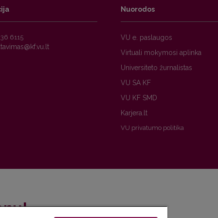
ija
Nuorodos
236 6115
VU e. paslaugos
Virtuali mokymosi aplinka
Universiteto žurnalistas
VU SA KF
VU KF SMD
Karjera.lt
VU privatumo politika
enų!