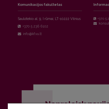
Komunikacijos fakultetas
Informac
Saulėtekio al. 9, I rūmai, LT-10222 Vilnius
+370 5 
+370 5 236 6102
Nepraleisk nauji