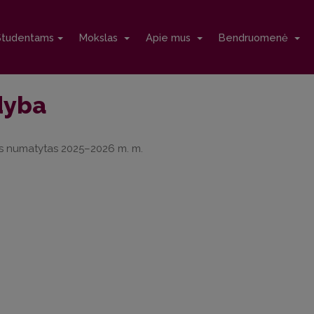
Studentams
Mokslas
Apie mus
Bendruomenė
dyba
as numatytas 2025–2026 m. m.