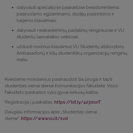
dalyvauti specialiose paskaitose besidomintiems
pasiruošimo egzaminams, studijų pasirinkimo ir
karjeros klausimais;
dalyvauti neakademinių padalinių renginiuose ir VU
studentų laisvalaikio veiklose;
užduoti norimus klausimus VU Studentų atstovybės,
Ambasadorių ir kitų studentiškų organizacijų renginių
metu.
Kviečiame moksleivius pasinaudoti šia proga ir tapti
studentais vienai dienai Komunikacijos fakultete. Visos
Fakulteto paskaitos vyks gyvai lietuvių kalba.
Registracija į paskaitas:
https://bit.ly/4230onT
Daugiau informacijos apie „Studentas vienai
dienai“:
https://www.vu.lt/svd