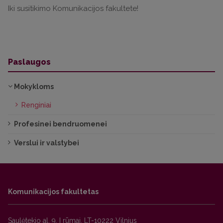
Iki susitikimo Komunikacijos fakultete!
Paslaugos
Mokykloms
Renginiai
Profesinei bendruomenei
Verslui ir valstybei
Komunikacijos fakultetas
Saulėtekio al. 9, I rūmai, LT-10222 Vilnius