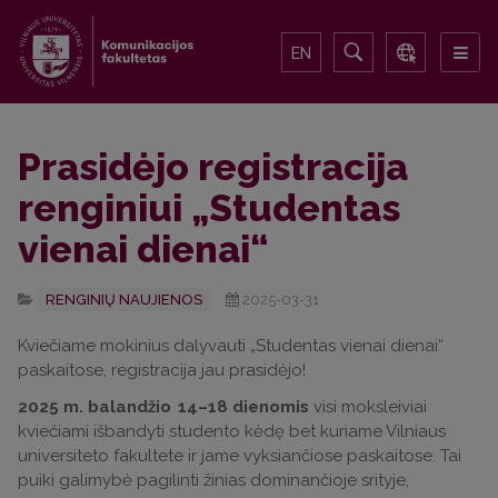
EN
Prasidėjo registracija
renginiui „Studentas
vienai dienai“
RENGINIŲ NAUJIENOS
2025-03-31
Kviečiame mokinius dalyvauti „Studentas vienai dienai“
paskaitose, registracija jau prasidėjo!
2025 m. balandžio 14–18 dienomis
visi moksleiviai
kviečiami išbandyti studento kėdę bet kuriame Vilniaus
universiteto fakultete ir jame vyksiančiose paskaitose. Tai
puiki galimybė pagilinti žinias dominančioje srityje,