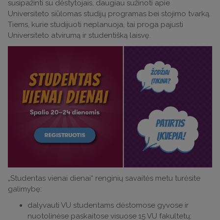
susipažinti su dėstytojais, daugiau sužinoti apie
Universiteto siūlomas studijų programas bei stojimo tvarką.
Tiems, kurie studijuoti neplanuoja, tai proga pajusti
Universiteto atvirumą ir studentišką laisvę.
„Studentas vienai dienai“ renginių savaitės metu turėsite
galimybę:
dalyvauti VU studentams dėstomose gyvose ir
nuotolinėse paskaitose visuose 15 VU fakultetų;