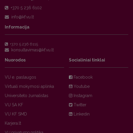
+370 5 236 6102
Informacija
+370 5 236 6115
Nuorodos
Socialiniai tinklai
VU e. paslaugos
Facebook
Virtuali mokymosi aplinka
Youtube
Universiteto žurnalistas
Instagram
VU SA KF
Twitter
VU KF SMD
Linkedin
Karjera.lt
VU privatumo politika