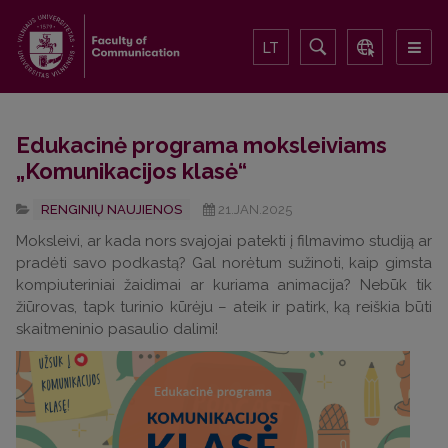
LT
Edukacinė programa moksleiviams
„Komunikacijos klasė“
RENGINIŲ NAUJIENOS
21.JAN.2025
Moksleivi, ar kada nors svajojai patekti į filmavimo studiją ar
pradėti savo podkastą? Gal norėtum sužinoti, kaip gimsta
kompiuteriniai žaidimai ar kuriama animacija? Nebūk tik
žiūrovas, tapk turinio kūrėju – ateik ir patirk, ką reiškia būti
skaitmeninio pasaulio dalimi!