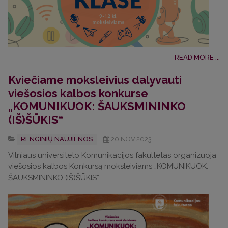
READ MORE ...
Kviečiame moksleivius dalyvauti
viešosios kalbos konkurse
„KOMUNIKUOK: ŠAUKSMININKO
(IŠ)ŠŪKIS“
RENGINIŲ NAUJIENOS
20.NOV.2023
Vilniaus universiteto Komunikacijos fakultetas organizuoja
viešosios kalbos Konkursą moksleiviams „KOMUNIKUOK:
ŠAUKSMININKO (IŠ)ŠŪKIS“.