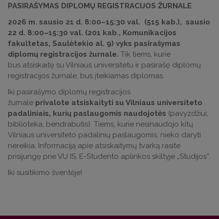
PASIRAŠYMAS DIPLOMŲ REGISTRACIJOS ŽURNALE
2026 m. sausio 21 d. 8:00–15:30 val. (515 kab.), sausio
22 d. 8:00–15:30 val. (201 kab., Komunikacijos
fakultetas, Saulėtekio al. 9) vyks pasirašymas
diplomų registracijos žurnale.
Tik tiems, kurie
bus atsiskaitę su Vilniaus universitetu ir pasirašę diplomų
registracijos žurnale, bus įteikiamas diplomas.
Iki pasirašymo diplomų registracijos
žurnale
privalote atsiskaityti su Vilniaus universiteto
padaliniais, kurių paslaugomis naudojotės
(pavyzdžiui,
biblioteka, bendrabutis). Tiems, kurie nesinaudojo kitų
Vilniaus universiteto padalinių paslaugomis, nieko daryti
nereikia. Informaciją apie atsiskaitymų tvarką rasite
prisijungę prie VU IS, E-Studento aplinkos skiltyje „Studijos“.
Iki susitikimo šventėje!