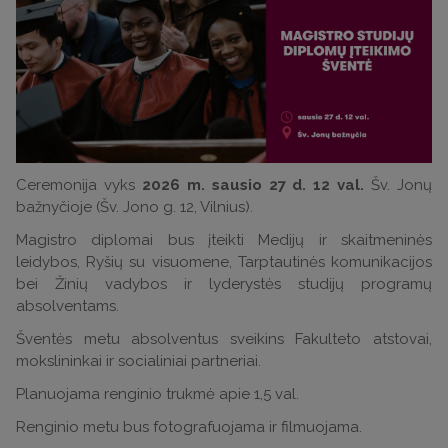
Ceremonija vyks
2026 m. sausio 27 d. 12 val.
Šv. Jonų
bažnyčioje (Šv. Jono g. 12, Vilnius).
Magistro diplomai bus įteikti Medijų ir skaitmeninės
leidybos, Ryšių su visuomene, Tarptautinės komunikacijos
bei Žinių vadybos ir lyderystės studijų programų
absolventams.
Šventės metu absolventus sveikins Fakulteto atstovai,
mokslininkai ir socialiniai partneriai.
Planuojama renginio trukmė apie 1,5 val.
Renginio metu bus fotografuojama ir filmuojama.