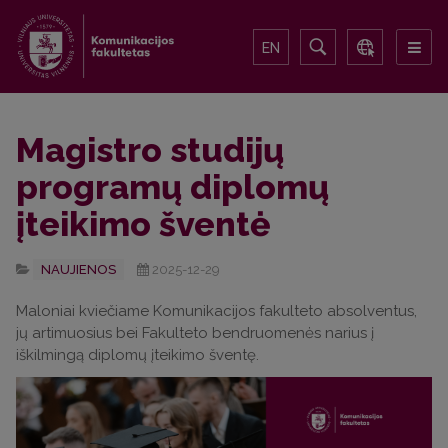
EN
Magistro studijų
programų diplomų
įteikimo šventė
NAUJIENOS
2025-12-29
Maloniai kviečiame Komunikacijos fakulteto absolventus,
jų artimuosius bei Fakulteto bendruomenės narius į
iškilmingą diplomų įteikimo šventę.