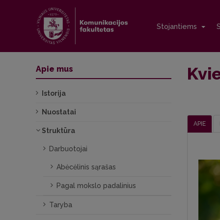
Stojantiems
Kvie
Apie mus
Istorija
Nuostatai
APIE
Struktūra
Darbuotojai
Abėcėlinis sąrašas
Pagal mokslo padalinius
Taryba