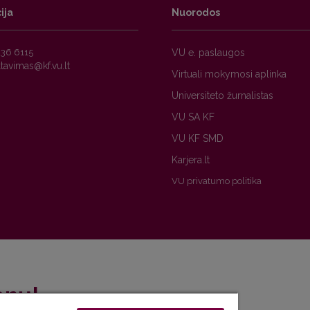
ija
Nuorodos
236 6115
VU e. paslaugos
Virtuali mokymosi aplinka
Universiteto žurnalistas
VU SA KF
VU KF SMD
Karjera.lt
VU privatumo politika
enų!