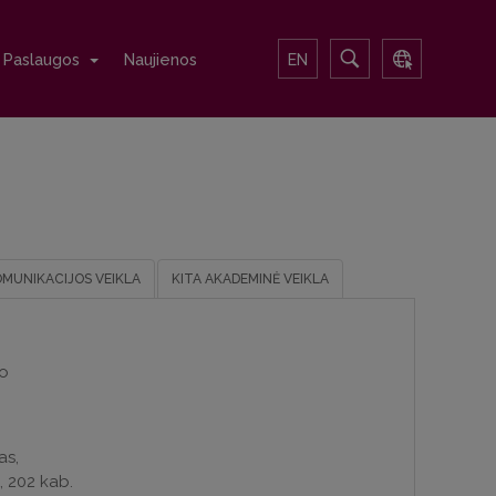
Paslaugos
Naujienos
EN
OMUNIKACIJOS VEIKLA
KITA AKADEMINĖ VEIKLA
to
as,
i, 202 kab.