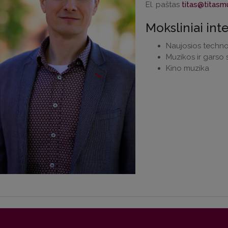
El. paštas
Moksliniai int
Naujosios techno
Muzikos ir garso s
Kino muzika