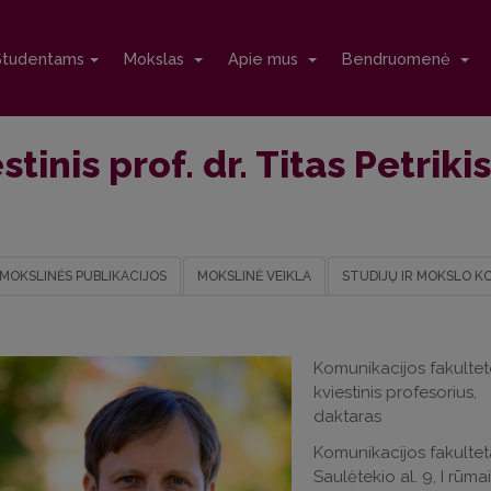
Studentams
Mokslas
Apie mus
Bendruomenė
stinis prof. dr. Titas Petrikis
MOKSLINĖS PUBLIKACIJOS
MOKSLINĖ VEIKLA
STUDIJŲ IR MOKSLO K
Komunikacijos fakulte
kviestinis profesorius,
daktaras
Komunikacijos fakultet
Saulėtekio al. 9, I rūma