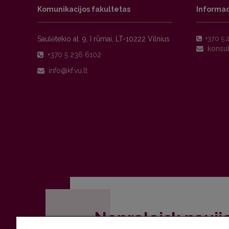
Komunikacijos fakultetas
Informac
Saulėtekio al. 9, I rūmai, LT-10222 Vilnius
+370 5 
+370 5 236 6102
Nepraleisk nauji