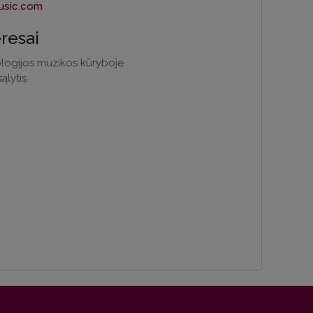
eresai
logijos muzikos kūryboje
ąlytis