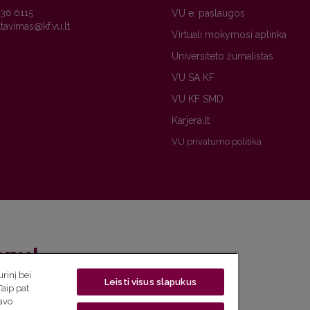
236 6115
VU e. paslaugos
Virtuali mokymosi aplinka
Universiteto žurnalistas
VU SA KF
VU KF SMD
Karjera.lt
VU privatumo politika
enų!
rinį bei
Leisti visus slapukus
eto naujienlaiškį ir sužinok aktualijas pirmas!
Taip pat
savo