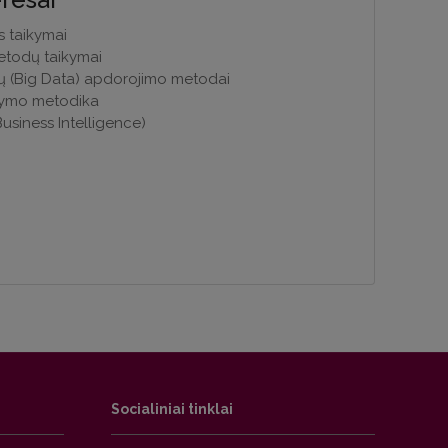
 taikymai
etodų taikymai
 (Big Data) apdorojimo metodai
kymo metodika
Business Intelligence)
Socialiniai tinklai