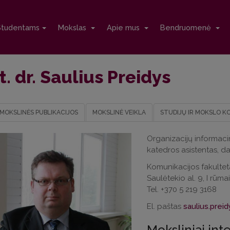
Studentams
Mokslas
Apie mus
Bendruomenė
t. dr. Saulius Preidys
MOKSLINĖS PUBLIKACIJOS
MOKSLINĖ VEIKLA
STUDIJŲ IR MOKSLO K
Organizacijų informaci
katedros asistentas, d
Komunikacijos fakultet
Saulėtekio al. 9, I rūma
Tel. +370 5 219 3168
El. paštas
saulius.preid
Moksliniai int