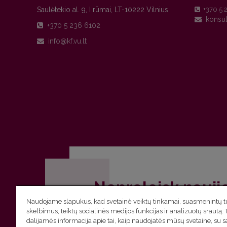
Saulėtekio al. 9, I rūmai, LT-10222 Vilnius
+370 5 
+370 5 236 6102
Nepraleisk nauji
Naudojame slapukus, kad svetainė veiktų tinkamai, suasmenintų tu
Užsiprenumeruok Komunikacijos fakult
skelbimus, teiktų socialinės medijos funkcijas ir analizuotų srautą. 
dalijamės informacija apie tai, kaip naudojatės mūsų svetaine, su 