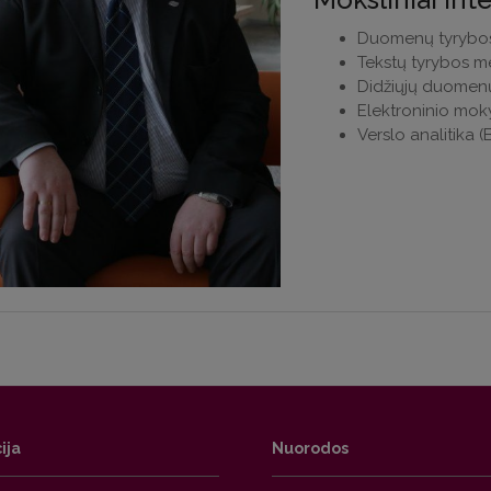
Duomenų tyrybos
Tekstų tyrybos m
Didžiųjų duomenų
Elektroninio mo
Verslo analitika (
ija
Nuorodos