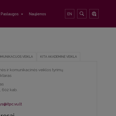
Paslaugos
Naujienos
EN
OMUNIKACIJOS VEIKLA
KITA AKADEMINĖ VEIKLA
nės ir komunikacinės veiklos tyrimų
aktaras
as
i, 602 kab.
ys@itpc.vu.lt
eresai