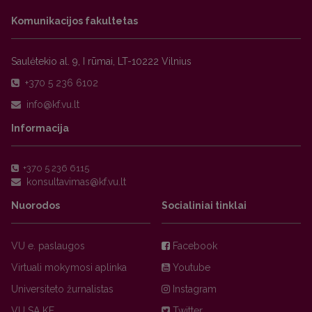
Komunikacijos fakultetas
Saulėtekio al. 9, I rūmai, LT-10222 Vilnius
+370 5 236 6102
Informacija
+370 5 236 6115
Nuorodos
Socialiniai tinklai
VU e. paslaugos
Facebook
Virtuali mokymosi aplinka
Youtube
Universiteto žurnalistas
Instagram
VU SA KF
Twitter