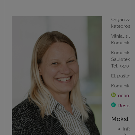
Organizacij
katedros as
Vilniaus un
Komunikaci
Komunikaci
Saulėtekio a
Tel. +370 5
El. paštas
s
Komunikaci
0000-0
Resear
Mokslini
Infor