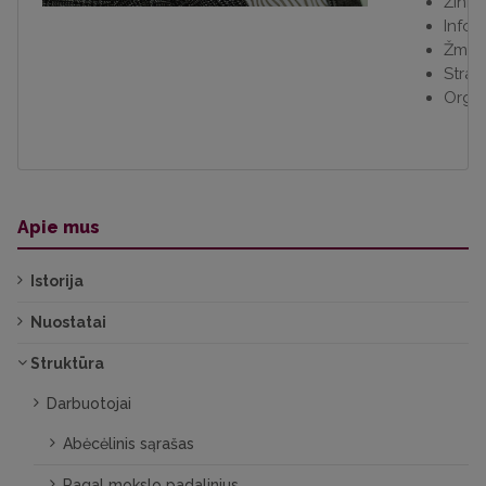
Žinių
Infor
Žmogiš
Strat
Organ
Apie mus
Istorija
Nuostatai
Struktūra
Darbuotojai
Abėcėlinis sąrašas
Pagal mokslo padalinius