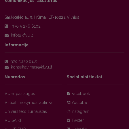
Komunikacijos fakultetas
Saulėtekio al. 9, I rūmai, LT-10222 Vilnius
+370 5 236 6102
Informacija
+370 5 236 6115
Nuorodos
Socialiniai tinklai
VU e. paslaugos
Facebook
Virtuali mokymosi aplinka
Youtube
Universiteto žurnalistas
Instagram
VU SA KF
Twitter