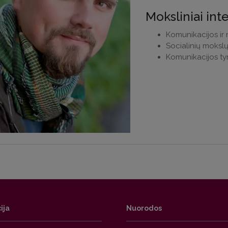
Moksliniai int
Komunikacijos ir m
Socialinių mokslų 
Komunikacijos ty
ija
Nuorodos