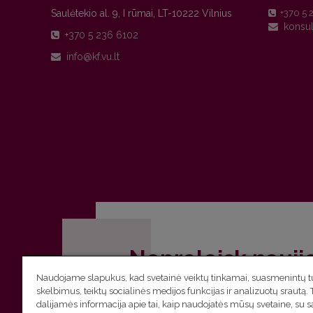
Saulėtekio al. 9, I rūmai, LT-10222 Vilnius
+370 5 
+370 5 236 6102
Nepraleisk nauji
Naudojame slapukus, kad svetainė veiktų tinkamai, suasmenintų tu
Užsiprenumeruok Komunikacijos fakult
skelbimus, teiktų socialinės medijos funkcijas ir analizuotų srautą. 
dalijamės informacija apie tai, kaip naudojatės mūsų svetaine, su 