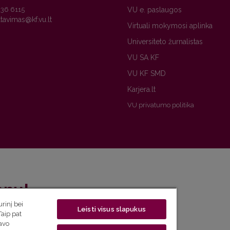
236 6115
VU e. paslaugos
Virtuali mokymosi aplinka
Universiteto žurnalistas
VU SA KF
VU KF SMD
Karjera.lt
VU privatumo politika
enų!
rinį bei
Leisti visus slapukus
eto naujienlaiškį ir sužinok aktualijas pirmas!
Taip pat
savo