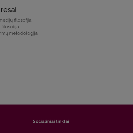
eresai
edijų filosofija
filosofija
rimų metodologija
Socialiniai tinklai