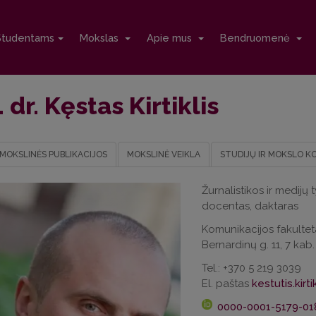
Studentams
Mokslas
Apie mus
Bendruomenė
 dr. Kęstas Kirtiklis
MOKSLINĖS PUBLIKACIJOS
MOKSLINĖ VEIKLA
STUDIJŲ IR MOKSLO K
Žurnalistikos ir medijų 
docentas, daktaras
Komunikacijos fakultet
Bernardinų g. 11, 7 kab.
Tel.: +370 5 219 3039
El. paštas
0000-0001-5179-01