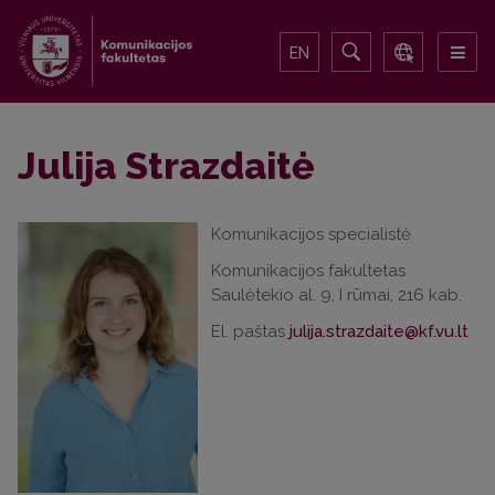
EN
Julija Strazdaitė
Komunikacijos specialistė
Komunikacijos fakultetas
Saulėtekio al. 9, I rūmai, 216 kab.
El. paštas