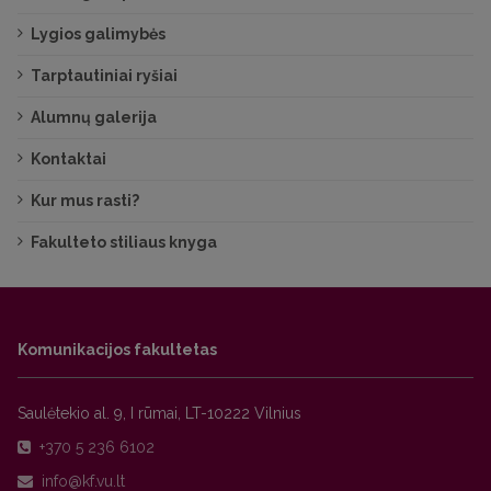
Lygios galimybės
Tarptautiniai ryšiai
Alumnų galerija
Kontaktai
Kur mus rasti?
Fakulteto stiliaus knyga
Komunikacijos fakultetas
Saulėtekio al. 9, I rūmai, LT-10222 Vilnius
+370 5 236 6102