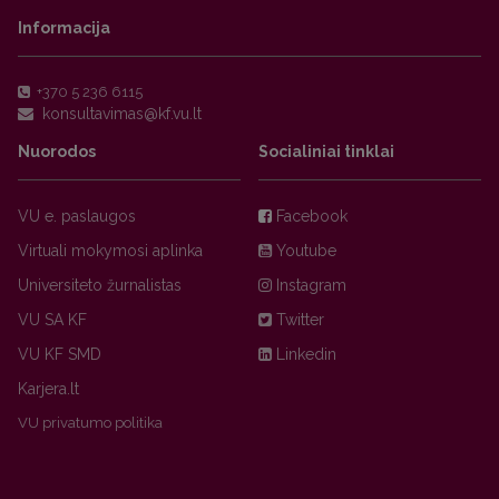
Informacija
+370 5 236 6115
Nuorodos
Socialiniai tinklai
VU e. paslaugos
Facebook
Virtuali mokymosi aplinka
Youtube
Universiteto žurnalistas
Instagram
VU SA KF
Twitter
VU KF SMD
Linkedin
Karjera.lt
VU privatumo politika