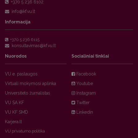
+370 5 236 6102
Informacija
+370 5 236 6115
Nuorodos
Socialiniai tinklai
VU e. paslaugos
Facebook
Virtuali mokymosi aplinka
Youtube
Universiteto žurnalistas
Instagram
VU SA KF
Twitter
VU KF SMD
Linkedin
Karjera.lt
VU privatumo politika