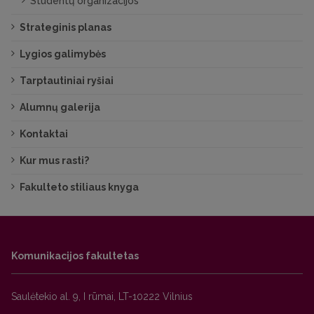
Studentų organizacijos
Strateginis planas
Lygios galimybės
Tarptautiniai ryšiai
Alumnų galerija
Kontaktai
Kur mus rasti?
Fakulteto stiliaus knyga
Komunikacijos fakultetas
Saulėtekio al. 9, I rūmai, LT-10222 Vilnius