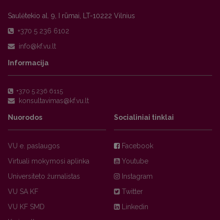
Saulėtekio al. 9, I rūmai, LT-10222 Vilnius
+370 5 236 6102
Informacija
+370 5 236 6115
Nuorodos
Socialiniai tinklai
VU e. paslaugos
Facebook
Virtuali mokymosi aplinka
Youtube
Universiteto žurnalistas
Instagram
VU SA KF
Twitter
VU KF SMD
Linkedin