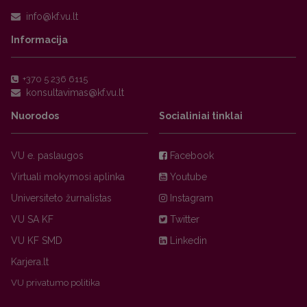
Informacija
+370 5 236 6115
Nuorodos
Socialiniai tinklai
VU e. paslaugos
Facebook
Virtuali mokymosi aplinka
Youtube
Universiteto žurnalistas
Instagram
VU SA KF
Twitter
VU KF SMD
Linkedin
Karjera.lt
VU privatumo politika