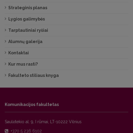
Strateginis planas
Lygios galimybės
Tarptautiniai ryšiai
Alumnų galerija
Kontaktai
Kur mus rasti?
Fakulteto stiliaus knyga
Komunikacijos fakultetas
Saulėtekio al. 9, I rūmai, LT-10222 Vilnius
+370 5 236 6102