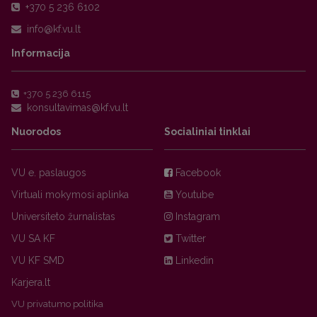
+370 5 236 6102
Informacija
+370 5 236 6115
Nuorodos
Socialiniai tinklai
VU e. paslaugos
Facebook
Virtuali mokymosi aplinka
Youtube
Universiteto žurnalistas
Instagram
VU SA KF
Twitter
VU KF SMD
Linkedin
Karjera.lt
VU privatumo politika