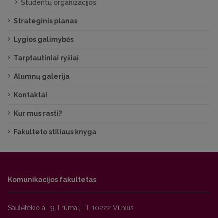
Studentų organizacijos
Strateginis planas
Lygios galimybės
Tarptautiniai ryšiai
Alumnų galerija
Kontaktai
Kur mus rasti?
Fakulteto stiliaus knyga
Komunikacijos fakultetas
Saulėtekio al. 9, I rūmai, LT-10222 Vilnius