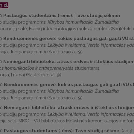
3
d.
30
Paslaugos studentams (-ėms): Tavo studijų sėkmei
o studijų programoms:
Kūrybos komunikacija, Žurnalistika
rencijų salė, Fizinių ir technologijos mokslų centras (Saulėtekio 
30
Bendruomenės gerovė: kokias paslaugas gali gauti VU st
o studijų programoms:
Leidyba ir reklama, Verslo informacijos va
rija, Jungiamieji rūmai (Saulėtekio al. 9)
30
Nemieganti biblioteka: atrask erdves ir išteklius studijo
os komunikacijos ir antreprenerystės
studentams
rija, I rūmai (Saulėtekio al. 9)
30
Bendruomenės gerovė: kokias paslaugas gali gauti VU st
o studijų programoms:
Kūrybos komunikacija, Žurnalistika
rija, Jungiamieji rūmai (Saulėtekio al. 9)
30
Nemieganti biblioteka: atrask erdves ir išteklius studijo
o studijų programoms:
Leidyba ir reklama, Verslo informacijos va
ijų salė, MKIC – VU bibliotekos Mokslinės komunikacijos ir inform
30
Paslaugos studentams (-ėms): Tavo studijų sėkmei
(anglų