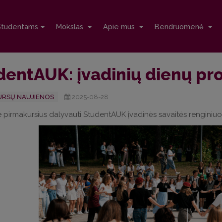
Studentams
Mokslas
Apie mus
Bendruomenė
dentAUK: įvadinių dienų p
RSŲ NAUJIENOS
2025-08-28
 pirmakursius dalyvauti StudentAUK įvadinės savaitės renginiuo