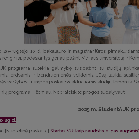
o 29–rugsėjo 10 d. bakalauro ir magistrantūros pirmakursiam
 renginiai, padėsiantys geriau pažinti Vilniaus universitetą ir Kom
K programa suteikia galimybę susipažinti su studijų aplinka,
is, erdvėmis ir bendruomenės veiklomis. Jūsų laukia susitikim
nės varžybos, trumpos paskaitos aktualiomis studijų temomis. Sava
inių programa – žemiau. Nepraleiskite progos sudalyvauti!
2025 m. StudentAUK pr
o 29 d.
00 [Nuotolinė paskaita]
Startas VU: kaip naudotis e. paslaugomis