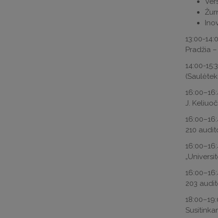
Ver
Žurn
Inov
13:00-14:
Pradžia –
14:00-15:
(Saulėteki
16:00–16
J. Keliuoč
16:00–16
210 audito
16:00–16
„Universit
16:00–16
203 audito
18:00–19
Susitinka