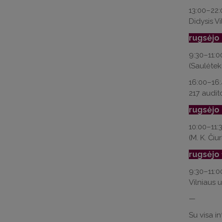
13:00–22
Didysis Vi
rugsėjo
9:30–11:0
(Saulėteki
16:00–16:
217 audito
rugsėjo
10:00–11:3
(M. K. Čiu
rugsėjo 
9:30–11:0
Vilniaus u
—
Su visa in