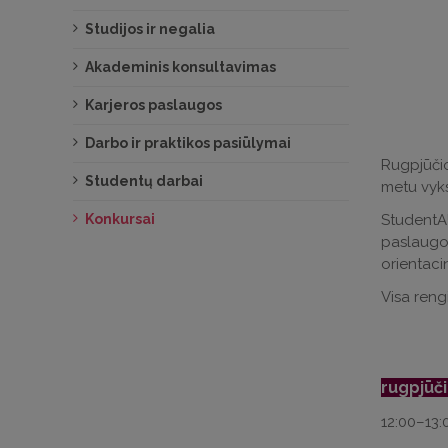
Studijos ir negalia
Akademinis konsultavimas
Karjeros paslaugos
Darbo ir praktikos pasiūlymai
Rugpjūči
Studentų darbai
metu vyks
Konkursai
StudentAU
paslaugom
orientaci
Visa reng
rugpjūči
12:00–13: