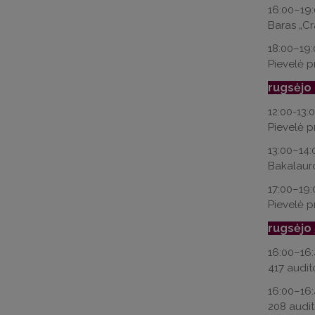
16:00–19
Baras „Cra
18:00–19
Pievelė pr
rugsėjo
12:00-13:
Pievelė p
13:00–14
Bakalaur
17:00–19
Pievelė p
rugsėjo 
16:00–16
417 audito
16:00–16
208 audito