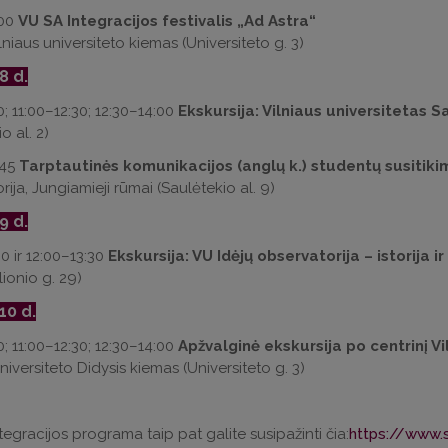
:00
VU SA Integracijos festivalis „Ad Astra“
lniaus universiteto kiemas (Universiteto g. 3)
 8
d.
0; 11:00–12:30; 12:30–14:00
Ekskursija: Vilniaus universitetas S
o al. 2)
45
Tarptautinės komunikacijos (anglų k.) studentų susitiki
rija, Jungiamieji rūmai (Saulėtekio al. 9)
 9
d.
0 ir 12:00–13:30
Ekskursija: VU Idėjų observatorija – istorija i
rlionio g. 29)
10
d.
0; 11:00–12:30; 12:30–14:00
Apžvalginė ekskursija po centrinį V
niversiteto Didysis kiemas (Universiteto g. 3)
tegracijos programa taip pat galite susipažinti čia:
https://www.s