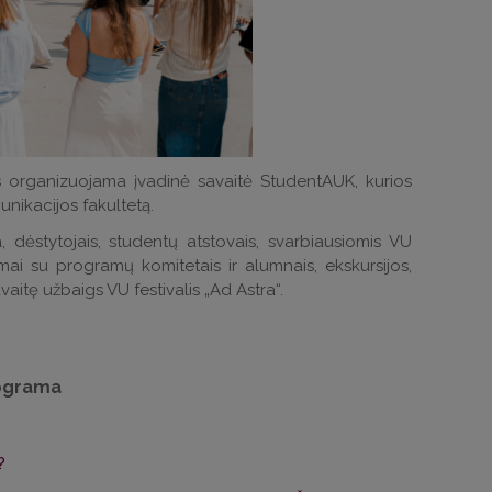
s organizuojama įvadinė savaitė StudentAUK, kurios
unikacijos fakultetą.
 dėstytojais, studentų atstovais, svarbiausiomis VU
ai su programų komitetais ir alumnais, ekskursijos,
itę užbaigs VU festivalis „Ad Astra“.
ograma
?