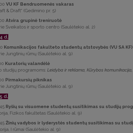
:00
VU KF Bendruomenės vakaras
ft & Draft“ (Gedimino pr. 5)
:00
Atvira grupinė treniruotė
ie Sveikatos ir sporto centro (Saulėtekio al. 2)
4
d.
00
Komunikacijos fakulteto studentų atstovybės (VU SA KF)
rie Jungtinių rūmų (Saulėtekio al. 9)
:00
Kuratorių valandėlė
o studijų programoms:
Leidyba ir reklama, Kūrybos komunikacija, 
:00
Pirmakursių piknikas
rie Jungtinių rūmų (Saulėtekio al. 9)
5
d.
:45
Ryšių su visuomene studentų susitikimas su studijų pro
rija, Fizikos fakultetas (Saulėtekio al. 9)
:45
Žinių vadybos ir lyderystės studentų susitikimas su stu
rija, I rūmai (Saulėtekio al. 9)