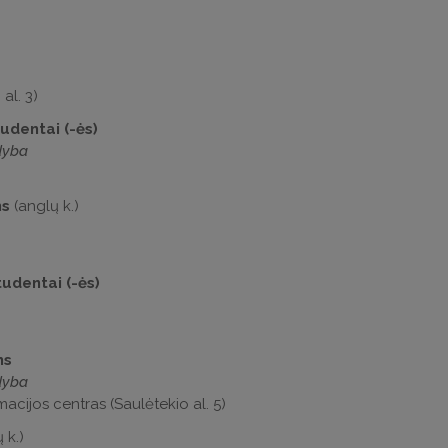
al. 3)
udentai (-ės)
dyba
ms
(anglų k.)
udentai (-ės)
ms
dyba
acijos centras (Saulėtekio al. 5)
 k.)