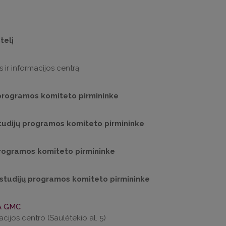
telį
 ir informacijos centrą
ų programos komiteto pirmininke
tudijų programos komiteto pirmininke
programos komiteto pirmininke
 studijų programos komiteto pirmininke
A GMC
cijos centro (Saulėtekio al. 5)