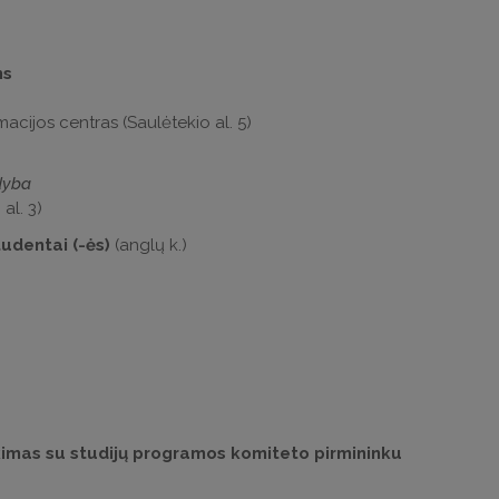
ms
acijos centras (Saulėtekio al. 5)
dyba
al. 3)
udentai (-ės)
(anglų k.)
ikimas su studijų programos komiteto pirmininku