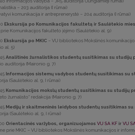
slo informacijos vadyba – JR5 auditorija (Jungiamieji rūmai)
alistika – 203 auditorija (I rūmai)
atyvi komunikacija ir antreprenerystė – 204 auditorija (I rūmai)
00
Ekskursija po Komunikacijos fakultetą ir Saulėtekio mies
 prie Komunikacijos fakulteto įėjimo (Saulėtekio al. 9)
30
Ekskursija po MKIC
– VU bibliotekos Mokslinės komunikacijos
o al. 5)
:45
Analitinės žurnalistikos studentų susitikimas su studij
io auditorija (Maironio g. 7)
:45
Informacijos sistemų vadybos studentų susitikimas su s
rija (Saulėtekio al. 9, I rūmai)
:45
Komunikacijos mokslų studentų susitikimas su studijų 
eto žurnalisto“ redakcija (Maironio g. 7)
:45
Medijų ir skaitmeninės leidybos studentų susitikimas su
rija (Saulėtekio al. 9, I rūmai)
:00
Orientacinės varžybos, organizuojamos
VU SA KF
ir
VU S
me prie MKIC – VU bibliotekos Mokslinės komunikacijos ir informa