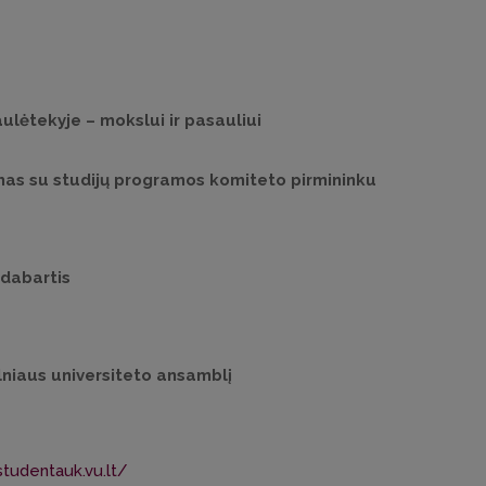
aulėtekyje – mokslui ir pasauliui
mas su studijų programos komiteto pirmininku
r dabartis
ilniaus universiteto ansamblį
tudentauk.vu.lt/