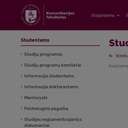
Stojantiems
Stu
Studentams
Studijų programos
KONKU
Studijų programų komitetai
Kviečiame
Informacija studentams
Informacija doktorantams
Mentorystė
Psichologinė pagalba
Studijas reglamentuojantys
dokumentai