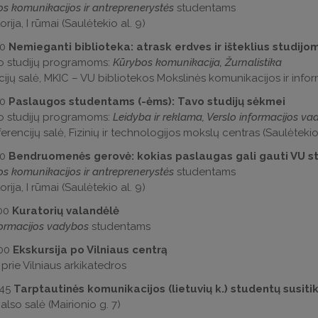
os komunikacijos ir antreprenerystės
studentams
rija, I rūmai (Saulėtekio al. 9)
30
Nemieganti biblioteka: atrask erdves ir išteklius studijo
o studijų programoms:
Kūrybos komunikacija, Žurnalistika
ijų salė, MKIC – VU bibliotekos Mokslinės komunikacijos ir inform
30
Paslaugos studentams (-ėms): Tavo studijų sėkmei
o studijų programoms:
Leidyba ir reklama, Verslo informacijos va
rencijų salė, Fizinių ir technologijos mokslų centras (Saulėtekio 
30
Bendruomenės gerovė: kokias paslaugas gali gauti VU st
os komunikacijos ir antreprenerystės
studentams
rija, I rūmai (Saulėtekio al. 9)
:00
Kuratorių valandėlė
formacijos vadybos
studentams
:00
Ekskursija po Vilniaus centrą
 prie Vilniaus arkikatedros
:45
Tarptautinės komunikacijos (lietuvių k.) studentų susit
also salė (Mairionio g. 7)