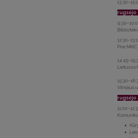
13:30–15:
rugsėjo 
9:30–10:
Bibliotek
12:30–13:
Prie MKIC
14:45–15:
Lietuvos 
15:30–16
Vilniaus u
rugsėjo 
11:00–12:
Komunikac
Kūr
Leid