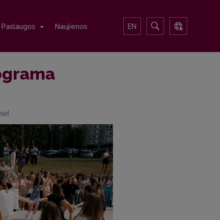
Paslaugos
Naujienos
EN
rograma
se!