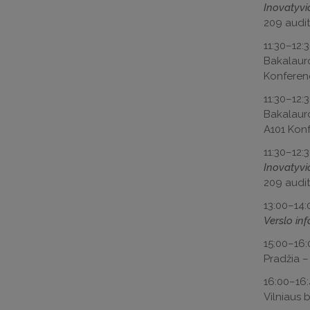
Inovatyvi
209 audito
11:30–12:
Bakalaur
Konferenc
11:30–12:
Bakalaur
A101 Konfe
11:30–12:
Inovatyvi
209 audito
13:00–14
Verslo in
15:00–16
Pradžia –
16:00–16
Vilniaus b