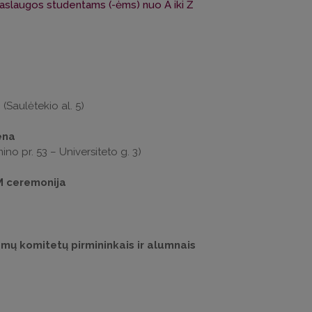
Paslaugos studentams (-ėms) nuo A iki Ž
(Saulėtekio al. 5)
ena
no pr. 53 – Universiteto g. 3)
M ceremonija
amų komitetų pirmininkais ir alumnais