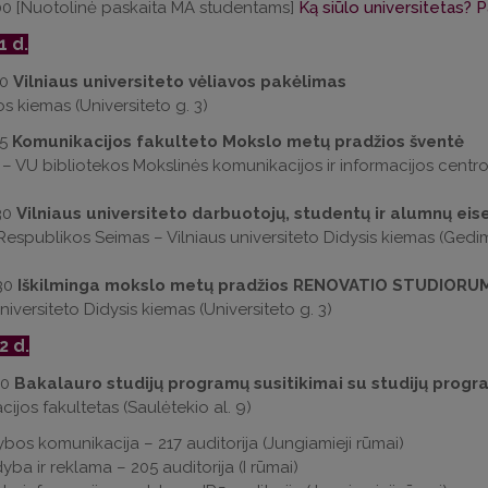
00 [Nuotolinė paskaita MA studentams]
Ką siūlo universitetas? 
1 d.
00
Vilniaus universiteto vėliavos pakėlimas
os kiemas (Universiteto g. 3)
15
Komunikacijos fakulteto Mokslo metų pradžios šventė
 – VU bibliotekos Mokslinės komunikacijos ir informacijos centro 
30
Vilniaus universiteto darbuotojų, studentų ir alumnų eis
Respublikos Seimas – Vilniaus universiteto Didysis kiemas (Gedimi
:30
Iškilminga mokslo metų pradžios RENOVATIO STUDIORU
niversiteto Didysis kiemas (Universiteto g. 3)
2 d.
30
Bakalauro studijų programų susitikimai su studijų progr
ijos fakultetas (Saulėtekio al. 9)
ybos komunikacija – 217 auditorija (Jungiamieji rūmai)
yba ir reklama – 205 auditorija (I rūmai)