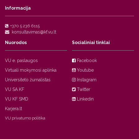
Informacija
+370 5 236 6115
Nuorodos
Socialiniai tinklai
VU e. paslaugos
Facebook
Virtuali mokymosi aplinka
Youtube
Universiteto žurnalistas
Instagram
VU SA KF
Twitter
VU KF SMD
Linkedin
Karjera.lt
VU privatumo politika