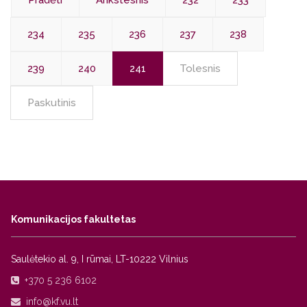
Pradėti
Ankstesnis
232
233
234
235
236
237
238
239
240
241
Tolesnis
Paskutinis
Komunikacijos fakultetas
Saulėtekio al. 9, I rūmai, LT-10222 Vilnius
+370 5 236 6102