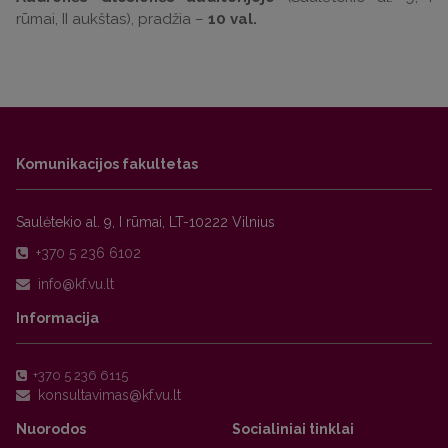
rūmai, II aukštas), pradžia –
10 val.
Komunikacijos fakultetas
Saulėtekio al. 9, I rūmai, LT-10222 Vilnius
+370 5 236 6102
Informacija
+370 5 236 6115
Nuorodos
Socialiniai tinklai