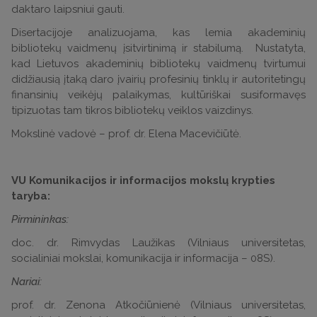
daktaro laipsniui gauti.
Disertacijoje analizuojama, kas lemia akademinių
bibliotekų vaidmenų įsitvirtinimą ir stabilumą. Nustatyta,
kad Lietuvos akademinių bibliotekų vaidmenų tvirtumui
didžiausią įtaką daro įvairių profesinių tinklų ir autoritetingų
finansinių veikėjų palaikymas, kultūriškai susiformavęs
tipizuotas tam tikros bibliotekų veiklos vaizdinys.
Mokslinė vadovė – prof. dr. Elena Macevičiūtė.
VU Komunikacijos ir informacijos mokslų krypties
taryba:
Pirmininkas:
doc. dr. Rimvydas Laužikas (Vilniaus universitetas,
socialiniai mokslai, komunikacija ir informacija – 08S).
Nariai:
prof. dr. Zenona Atkočiūnienė (Vilniaus universitetas,