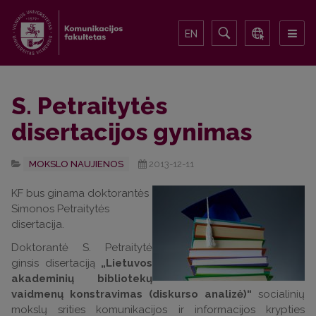
EN
S. Petraitytės
disertacijos gynimas
MOKSLO NAUJIENOS
2013-12-11
KF bus ginama doktorantės
Simonos Petraitytės
disertacija.
Doktorantė S. Petraitytė
ginsis disertaciją
„Lietuvos
akademinių bibliotekų
vaidmenų konstravimas (diskurso analizė)“
socialinių
mokslų srities komunikacijos ir informacijos krypties