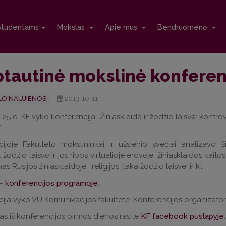
Studentams
Mokslas
Apie mus
Bendruomenė
ptautinė mokslinė konferen
O NAUJIENOS
2013-10-11
-25 d. KF vyko konferencija „Žiniasklaida ir žodžio laisvė: kontro
.
ijoje Fakulteto mokslininkai ir užsienio svečiai analizavo š
: žodžio laisvė ir jos ribos virtualioje erdvėje, žiniasklaidos kaitos
s Rusijos žiniasklaidoje, religijos įtaka žodžio laisvei ir kt.
 –
konferencijos programoje
.
ija vyko VU Komunikacijos fakultete. Konferencijos organizatorius
s iš konferencijos pirmos dienos rasite
KF facebook puslapyje
.