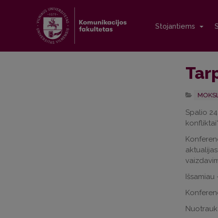
Stojantiems
Tar
MOKSL
Spalio 24
konfliktai“
Konferenc
aktualijas
vaizdavima
Išsamiau
Konferenc
Nuotrauka