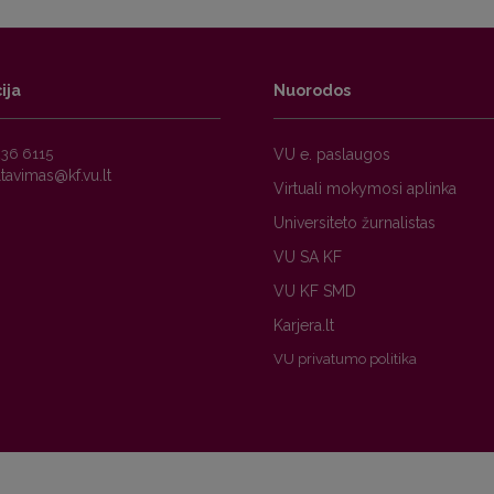
ija
Nuorodos
236 6115
VU e. paslaugos
Virtuali mokymosi aplinka
Universiteto žurnalistas
VU SA KF
VU KF SMD
Karjera.lt
VU privatumo politika