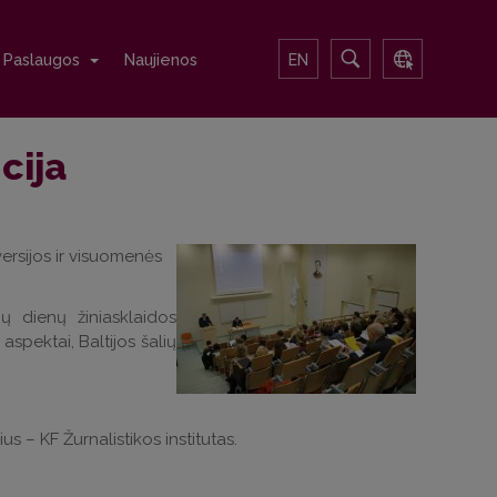
Paslaugos
Naujienos
EN
cija
versijos ir visuomenės
ių dienų žiniasklaidos
 aspektai, Baltijos šalių
 – KF Žurnalistikos institutas.