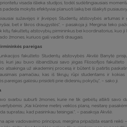
rioritetu visada išlieka studijos, todėl sudėtingiausiais momentai
is padeda mokytis efektyviai planuoti laiką bei išlaikyti pusiaus
biausiai sužavėjęs ir įkvėpęs Studentų atstovybės artumas ir 
 ryšiai, bet ir tikros draugystės“, – pasakoja ji. Merginai teko p
iek kitų fakultetų atstovybių pirmininkus bei koordinatorius, kuo
rado žmones, kuriuos gali vadinti draugais.
pirmininkės pareigas
nikacijos fakulteto Studentų atstovybės Akvilė Banytė prisiju
s, kuri jau buvo išbandžiusi savo jėgas Filosofijos fakulte
po atsakinga už akademinį procesą ir būtent ši patirtis paska
klausimais pamačiau, kas iš tikrųjų rūpi studentams ir kokia
s pareigas galėsiu prisidėti prie didesnių pokyčių“, – sako ji.
a
uvo svarbu suburti žmones, kurie ne tik gebėtų atlikti savo da
vertybėmis: „Kai kūrėme metinį veiklos planą, nesitarę pasakė
da supratau, kad pasirinkau teisingai.“, – pasakoja Akvilė.
apie vadovavimo principus, mergina pripažįsta esanti reikli – jai 