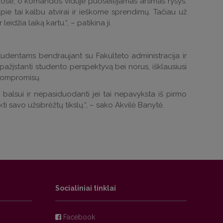
žiuose, o komandos viduje puoselėjamas artimas ryšys.
apie tai kalbu atvirai ir ieškome sprendimų. Tačiau už
idžia laiką kartu.“, – patikina ji.
tudentams bendraujant su Fakulteto administracija ir
i pažįstanti studento perspektyvą bei norus, išklausiusi
 kompromisų.
ų balsui ir nepasiduodanti jei tai nepavyksta iš pirmo
ti savo užsibrėžtų tikslų.“, – sako Akvilė Banytė.
Socialiniai tinklai
Facebook