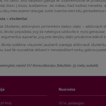
. Vis dėlto, šios taisyklės galioja tik susirinkimuose ar posėd
mtai žiūriu į mūsų susitarimus. Jei matau, kad kažkas neveikia, 
ų ribų mes esame draugai, kurie švenčia vieni kitų gimtadienius ir le
sia – studentai
ia Studentų atstovybės pirmininkės darbo dalis – atstovauti s
s. Akvilė pripažįsta, jog tai nelengva užduotis ir, nors geriausia
ų argumentus supranta, jog prie derybų stalo privaloma ieškoti
, Akvilė patikina visuomet jaučianti pareigą atstovauti student
kiu, kad tik nuosekliai dirbant ir nenuleidžiant rankų galima pasiek
parengtas minint VU Komunikacijos fakulteto 35 metų sukaktį.
ija
Nuorodos
236 6115
VU e. paslaugos