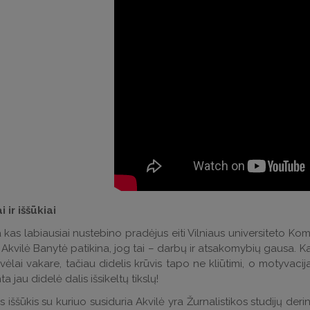
 ir iššūkiai
 kas labiausiai nustebino pradėjus eiti Vilniaus universiteto K
Akvilė Banytė patikina, jog tai – darbų ir atsakomybių gausa. Kart
vėlai vakare, tačiau didelis krūvis tapo ne kliūtimi, o motyva
a jau didelė dalis išsikeltų tikslų!
s iššūkis su kuriuo susiduria Akvilė yra Žurnalistikos studijų de