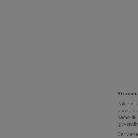
Atradimai
Paklausta
pareigas, 
namo tik 
įgyvendint
Dar viena