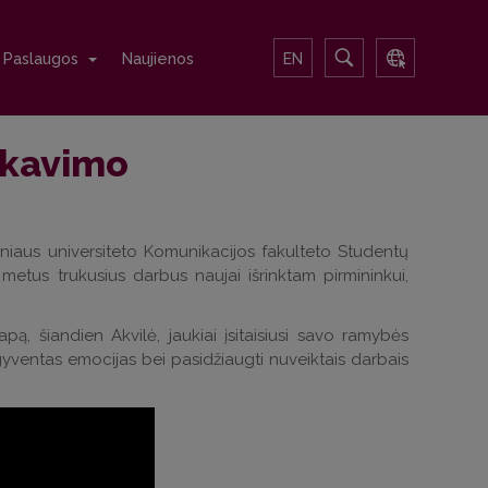
Paslaugos
Naujienos
EN
nkavimo
lniaus universiteto Komunikacijos fakulteto Studentų
 metus trukusius darbus naujai išrinktam pirmininkui,
ą, šiandien Akvilė, jaukiai įsitaisiusi savo ramybės
, išgyventas emocijas bei pasidžiaugti nuveiktais darbais