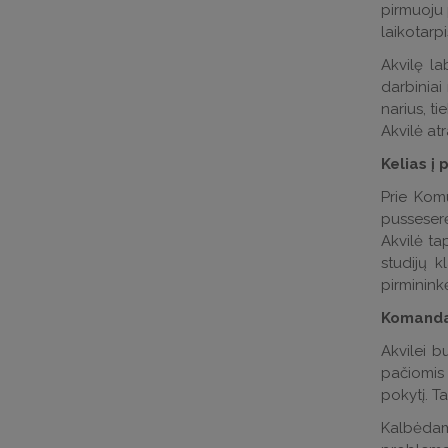
pirmuoju p
laikotarp
Akvilę la
darbiniai
narius, t
Akvilė at
Kelias į 
Prie Komu
pusseserė
Akvilė ta
studijų 
pirmininkė
Komand
Akvilei b
pačiomis 
pokytį. Ta
Kalbėdama 