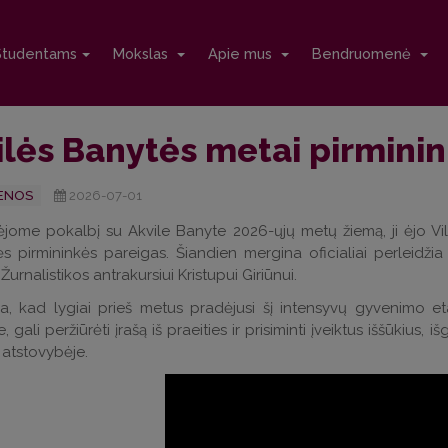
Studentams
Mokslas
Apie mus
Bendruomenė
ilės Banytės metai pirmini
ENOS
2026-07-01
nėjome pokalbį su Akvile Banyte 2026-ųjų metų žiemą, ji ėjo Vi
s pirmininkės pareigas. Šiandien mergina oficialiai perleidžia
rnalistikos antrakursiui Kristupui Giriūnui.
a, kad lygiai prieš metus pradėjusi šį intensyvų gyvenimo etap
 gali peržiūrėti įrašą iš praeities ir prisiminti įveiktus iššūkius
atstovybėje.