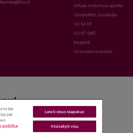
Virtuali mokymosi aplinka
Universiteto žurnalistas
VU SA KF
VU KF SMD
Karjera.lt
VU privatumo politika
enų!
rinį bei
Leisti visus slapukus
eto naujienlaiškį ir sužinok aktualijas pirmas!
Taip pat
savo
 politika
Atsisakyti visų