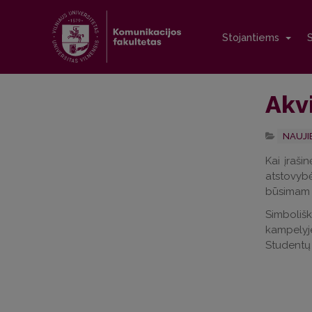
Stojantiems
Akv
NAUJI
Kai įraši
atstovybė
būsimam Žu
Simbolišk
kampelyje,
Studentų 