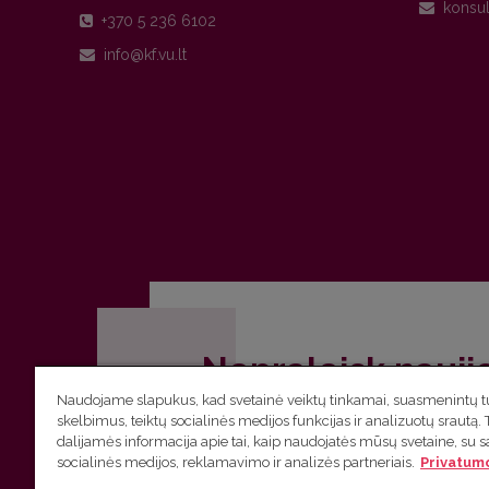
+370 5 236 6102
Nepraleisk nauji
Naudojame slapukus, kad svetainė veiktų tinkamai, suasmenintų tu
Užsiprenumeruok Komunikacijos fakult
skelbimus, teiktų socialinės medijos funkcijas ir analizuotų srautą. 
dalijamės informacija apie tai, kaip naudojatės mūsų svetaine, su 
socialinės medijos, reklamavimo ir analizės partneriais.
Privatumo