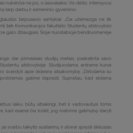
s nukenčia ne jos, o laisvalaikis. Vis dėlto, intensyvus
vyrą tarp darbų ir asmeninio gyvenimo.
glaudūs tarpusavio santykiai: „Čia užsimezga ne tik
ažinti tiek Komunikacijos fakulteto Studentų atstovybės
 ji be galo džiaugiasi. Šioje nuostabioje bendruomenėje
ngė dar pirmaisiais studijų metais, paskatinta savo
to Studentų atstovybėje. Studijuodama antrame kurse
tino svarstyti apie didesnę atsakomybę. „Dirbdama su
s problemas galime išspręsti. Supratau, kad eidama
rbus laiku, būtų atsakingi, bet ir vadovautųsi tomis
me, kad esame čia todėl, jog matome galimybę daryti
svarbu laikytis susitarimų ir atvirai spręsti iškilusias