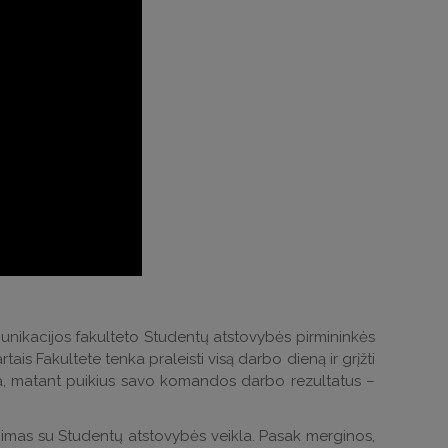
omunikacijos fakulteto Studentų atstovybės pirmininkės
ais Fakultete tenka praleisti visą darbo dieną ir grįžti
cija, matant puikius savo komandos darbo rezultatus –
rinimas su Studentų atstovybės veikla. Pasak merginos,