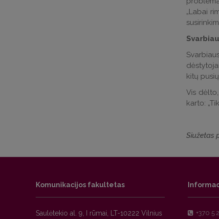
problemas
„Labai ri
susirinkim
Svarbiau
Svarbiaus
dėstytojai
kitų pusi
Vis dėlto
karto: „Ti
Siužetas 
Komunikacijos fakultetas
Informac
Saulėtekio al. 9, I rūmai, LT-10222 Vilnius
+370 5 