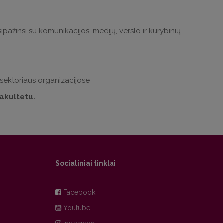
susipažinsi su komunikacijos, medijų, verslo ir kūrybinių
 sektoriaus organizacijose
fakultetu.
Socialiniai tinklai
Facebook
Youtube