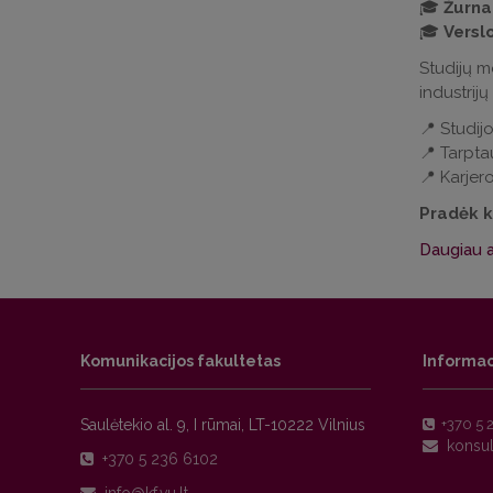
🎓
Žurnal
🎓
Versl
Studijų me
industrijų
📍 Studijo
📍 Tarptau
📍 Karjer
Pradėk ku
Daugiau a
Komunikacijos fakultetas
Informac
Saulėtekio al. 9, I rūmai, LT-10222 Vilnius
+370 5 
+370 5 236 6102