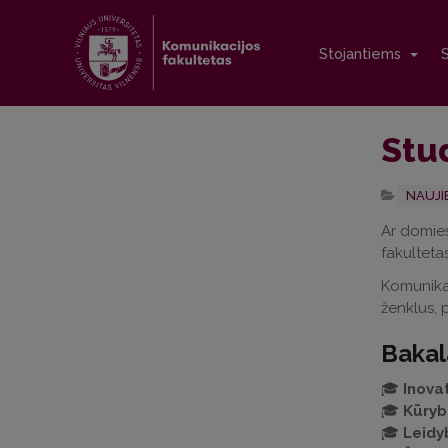
Stojantiems
Stu
NAUJI
Ar domies
fakultetas
Komunikac
ženklus, p
Bakal
🎓
Inova
🎓
Kūryb
🎓
Leidy