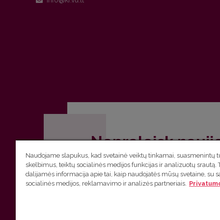
Nepraleisk nauji
Naudojame slapukus, kad svetainė veiktų tinkamai, suasmenintų tu
Užsiprenumeruok Komunikacijos fakult
skelbimus, teiktų socialinės medijos funkcijas ir analizuotų srautą. 
dalijamės informacija apie tai, kaip naudojatės mūsų svetaine, su 
socialinės medijos, reklamavimo ir analizės partneriais.
Privatumo