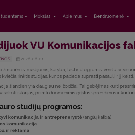
Studentams
Mokslas
Apie mus
Bendruomenė
dijuok VU Komunikacijos fa
ENOS
2026-06-01
i žmonėmis, medijomis, kūryba, technologijomis, verslu ar visuo
 kviečia rinktis studijas, kurios padeda suprasti pasaulį ir jį keisti.
ija šiandien yra daugiau nei žodžiai. Tai gebėjimas kurti prasming
asakoti istorijas, priimti duomenimis grįstus sprendimus ir kurti i
auro studijų programos:
tyvi komunikacija ir antreprenerystė
(anglų kalba)
os komunikacija
ba ir reklama