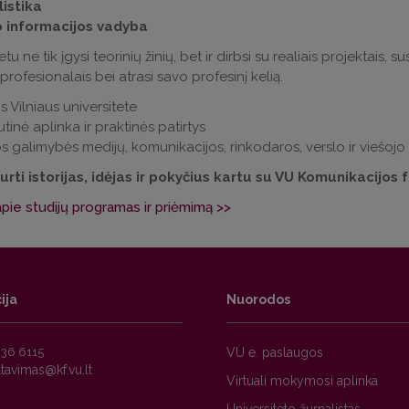
istika
o informacijos vadyba
tu ne tik įgysi teorinių žinių, bet ir dirbsi su realiais projektais, 
 profesionalais bei atrasi savo profesinį kelią.
s Vilniaus universitete
tinė aplinka ir praktinės patirtys
os galimybės medijų, komunikacijos, rinkodaros, verslo ir viešojo
rti istorijas, idėjas ir pokyčius kartu su VU Komunikacijos 
pie studijų programas ir priėmimą >>
ija
Nuorodos
236 6115
VU e. paslaugos
Virtuali mokymosi aplinka