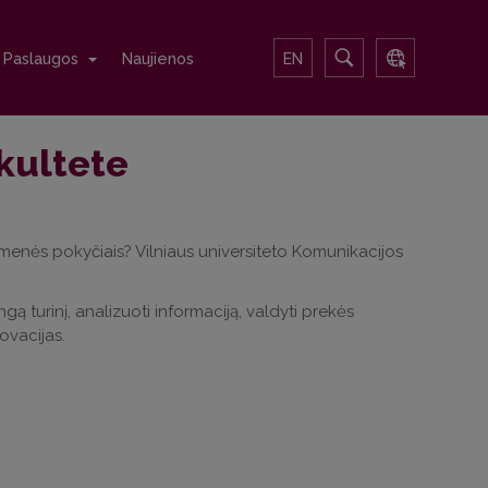
Paslaugos
Naujienos
EN
kultete
menės pokyčiais? Vilniaus universiteto Komunikacijos
ą turinį, analizuoti informaciją, valdyti prekės
novacijas.