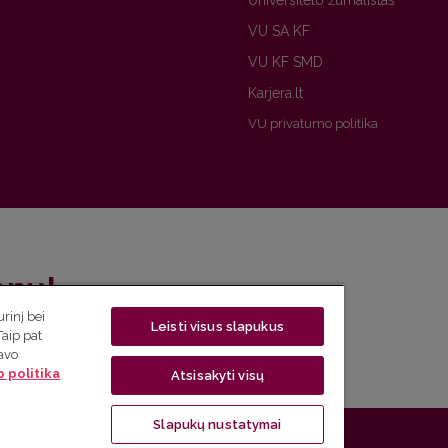
Universiteto žurnalistas
VU SA KF
VU KF SMD
Karjera.lt
VU privatumo politika
enų!
rinį bei
Leisti visus slapukus
eto naujienlaiškį ir sužinok aktualijas pirmas!
Taip pat
savo
 politika
Atsisakyti visų
Slapukų nustatymai