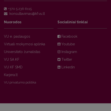
+370 5 236 6115
Nuorodos
Socialiniai tinklai
VU e. paslaugos
Facebook
Virtuali mokymosi aplinka
Youtube
Universiteto žurnalistas
Instagram
VU SA KF
Twitter
VU KF SMD
Linkedin
Karjera.lt
VU privatumo politika