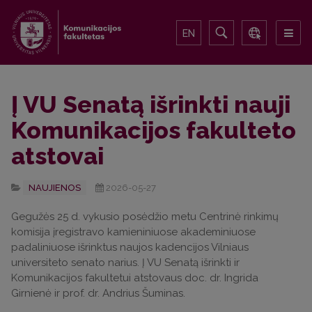
EN
Į VU Senatą išrinkti nauji
Komunikacijos fakulteto
atstovai
NAUJIENOS
2026-05-27
Gegužės 25 d. vykusio posėdžio metu Centrinė rinkimų
komisija įregistravo kamieniniuose akademiniuose
padaliniuose išrinktus naujos kadencijos Vilniaus
universiteto senato narius. Į VU Senatą išrinkti ir
Komunikacijos fakultetui atstovaus doc. dr. Ingrida
Girnienė ir prof. dr. Andrius Šuminas.