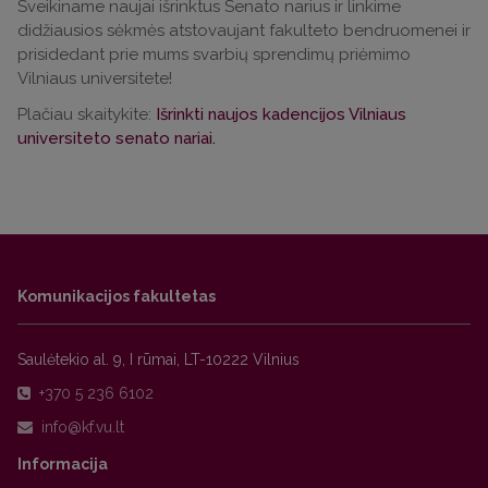
Sveikiname naujai išrinktus Senato narius ir linkime
didžiausios sėkmės atstovaujant fakulteto bendruomenei ir
prisidedant prie mums svarbių sprendimų priėmimo
Vilniaus universitete!
Plačiau skaitykite:
Išrinkti naujos kadencijos Vilniaus
universiteto senato nariai.
Komunikacijos fakultetas
Saulėtekio al. 9, I rūmai, LT-10222 Vilnius
+370 5 236 6102
Informacija