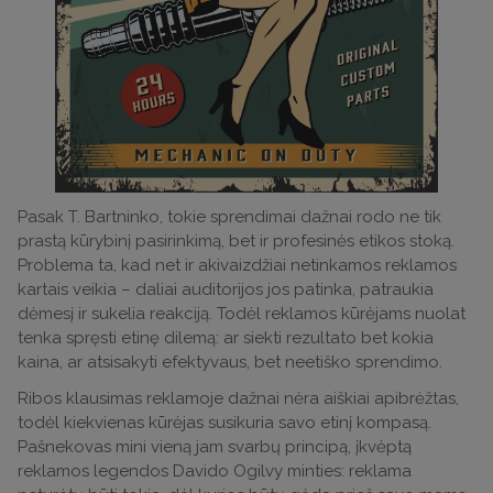
Pasak T. Bartninko, tokie sprendimai dažnai rodo ne tik
prastą kūrybinį pasirinkimą, bet ir profesinės etikos stoką.
Problema ta, kad net ir akivaizdžiai netinkamos reklamos
kartais veikia – daliai auditorijos jos patinka, patraukia
dėmesį ir sukelia reakciją. Todėl reklamos kūrėjams nuolat
tenka spręsti etinę dilemą: ar siekti rezultato bet kokia
kaina, ar atsisakyti efektyvaus, bet neetiško sprendimo.
Ribos klausimas reklamoje dažnai nėra aiškiai apibrėžtas,
todėl kiekvienas kūrėjas susikuria savo etinį kompasą.
Pašnekovas mini vieną jam svarbų principą, įkvėptą
reklamos legendos Davido Ogilvy minties: reklama