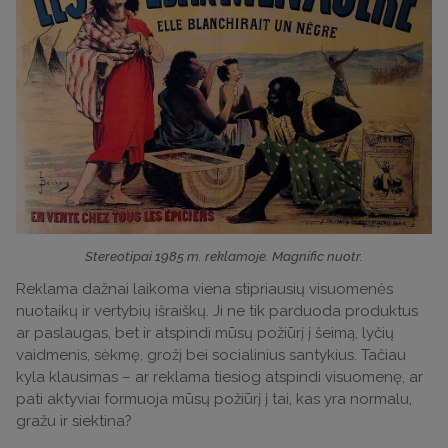
Stereotipai 1985 m. reklamoje. Magnific nuotr.
Reklama dažnai laikoma viena stipriausių visuomenės
nuotaikų ir vertybių išraiškų. Ji ne tik parduoda produktus
ar paslaugas, bet ir atspindi mūsų požiūrį į šeimą, lyčių
vaidmenis, sėkmę, grožį bei socialinius santykius. Tačiau
kyla klausimas – ar reklama tiesiog atspindi visuomenę, ar
pati aktyviai formuoja mūsų požiūrį į tai, kas yra normalu,
gražu ir siektina?