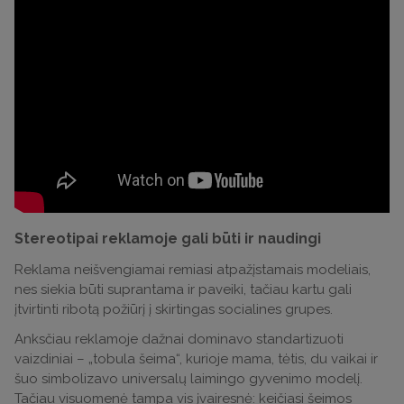
Stereotipai reklamoje gali būti ir naudingi
Reklama neišvengiamai remiasi atpažįstamais modeliais,
nes siekia būti suprantama ir paveiki, tačiau kartu gali
įtvirtinti ribotą požiūrį į skirtingas socialines grupes.
Anksčiau reklamoje dažnai dominavo standartizuoti
vaizdiniai – „tobula šeima“, kurioje mama, tėtis, du vaikai ir
šuo simbolizavo universalų laimingo gyvenimo modelį.
Tačiau visuomenė tampa vis įvairesnė: keičiasi šeimos