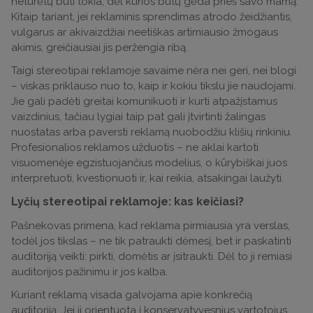
neturėtų būti tokia, dėl kurios būtų gėda prieš savo mamą.
Kitaip tariant, jei reklaminis sprendimas atrodo žeidžiantis,
vulgarus ar akivaizdžiai neetiškas artimiausio žmogaus
akimis, greičiausiai jis peržengia ribą.
Taigi stereotipai reklamoje savaime nėra nei geri, nei blogi
– viskas priklauso nuo to, kaip ir kokiu tikslu jie naudojami.
Jie gali padėti greitai komunikuoti ir kurti atpažįstamus
vaizdinius, tačiau lygiai taip pat gali įtvirtinti žalingas
nuostatas arba paversti reklamą nuobodžiu klišių rinkiniu.
Profesionalios reklamos užduotis – ne aklai kartoti
visuomenėje egzistuojančius modelius, o kūrybiškai juos
interpretuoti, kvestionuoti ir, kai reikia, atsakingai laužyti.
Lyčių stereotipai reklamoje: kas keičiasi?
Pašnekovas primena, kad reklama pirmiausia yra verslas,
todėl jos tikslas – ne tik patraukti dėmesį, bet ir paskatinti
auditoriją veikti: pirkti, domėtis ar įsitraukti. Dėl to ji remiasi
auditorijos pažinimu ir jos kalba.
Kuriant reklamą visada galvojama apie konkrečią
auditoriją. Jei ji orientuota į konservatyvesnius vartotojus,