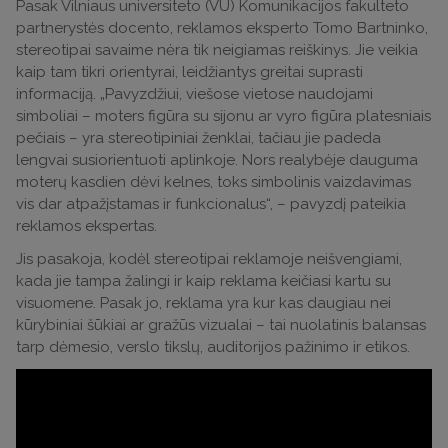
Pasak Vilniaus universiteto (VU) Komunikacijos fakulteto
partnerystės docento, reklamos eksperto Tomo Bartninko,
stereotipai savaime nėra tik neigiamas reiškinys. Jie veikia
kaip tam tikri orientyrai, leidžiantys greitai suprasti
informaciją. „Pavyzdžiui, viešose vietose naudojami
simboliai – moters figūra su sijonu ar vyro figūra platesniais
pečiais – yra stereotipiniai ženklai, tačiau jie padeda
lengvai susiorientuoti aplinkoje. Nors realybėje dauguma
moterų kasdien dėvi kelnes, toks simbolinis vaizdavimas
vis dar atpažįstamas ir funkcionalus“, – pavyzdį pateikia
reklamos ekspertas.
Jis pasakoja, kodėl stereotipai reklamoje neišvengiami,
kada jie tampa žalingi ir kaip reklama keičiasi kartu su
visuomene. Pasak jo, reklama yra kur kas daugiau nei
kūrybiniai šūkiai ar gražūs vizualai – tai nuolatinis balansas
tarp dėmesio, verslo tikslų, auditorijos pažinimo ir etikos.