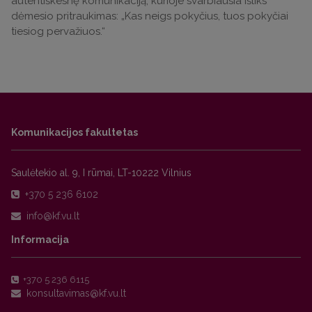
autentiškesnę komunikaciją, kurioje svarbiausia išliks
dėmesio pritraukimas: „Kas neigs pokyčius, tuos pokyčiai
tiesiog pervažiuos.“
Komunikacijos fakultetas
Saulėtekio al. 9, I rūmai, LT-10222 Vilnius
+370 5 236 6102
Informacija
+370 5 236 6115