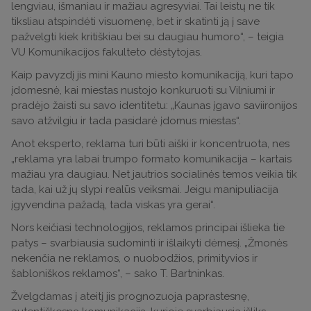
lengviau, išmaniau ir mažiau agresyviai. Tai leistų ne tik
tiksliau atspindėti visuomenę, bet ir skatinti ją į save
pažvelgti kiek kritiškiau bei su daugiau humoro“, – teigia
VU Komunikacijos fakulteto dėstytojas.
Kaip pavyzdį jis mini Kauno miesto komunikaciją, kuri tapo
įdomesnė, kai miestas nustojo konkuruoti su Vilniumi ir
pradėjo žaisti su savo identitetu: „Kaunas įgavo saviironijos
savo atžvilgiu ir tada pasidarė įdomus miestas“.
Anot eksperto, reklama turi būti aiški ir koncentruota, nes
„reklama yra labai trumpo formato komunikacija – kartais
mažiau yra daugiau. Net jautrios socialinės temos veikia tik
tada, kai už jų slypi realūs veiksmai. Jeigu manipuliacija
įgyvendina pažadą, tada viskas yra gerai“.
Nors keičiasi technologijos, reklamos principai išlieka tie
patys – svarbiausia sudominti ir išlaikyti dėmesį. „Žmonės
nekenčia ne reklamos, o nuobodžios, primityvios ir
šabloniškos reklamos“, – sako T. Bartninkas.
Žvelgdamas į ateitį jis prognozuoja paprastesnę,