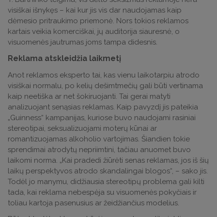
visiškai išnykęs – kai kur jis vis dar naudojamas kaip
dėmesio pritraukimo priemonė. Nors tokios reklamos
kartais veikia komerciškai, jų auditorija siauresnė, o
visuomenės jautrumas joms tampa didesnis.
Reklama atskleidžia laikmetį
Anot reklamos eksperto tai, kas vienu laikotarpiu atrodo
visiškai normalu, po kelių dešimtmečių gali būti vertinama
kaip neetiška ar net šokiruojanti. Tai gerai matyti
analizuojant senąsias reklamas. Kaip pavyzdį jis pateikia
„Guinness“ kampanijas, kuriose buvo naudojami rasiniai
stereotipai, seksualizuojami moterų kūnai ar
romantizuojamas alkoholio vartojimas. Šiandien tokie
sprendimai atrodytų nepriimtini, tačiau anuomet buvo
laikomi norma. „Kai pradedi žiūrėti senas reklamas, jos iš šių
laikų perspektyvos atrodo skandalingai blogos“, – sako jis.
Todėl jo manymu, didžiausia stereotipų problema gali kilti
tada, kai reklama nebespėja su visuomenės pokyčiais ir
toliau kartoja pasenusius ar žeidžiančius modelius.