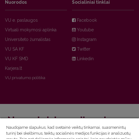
Nuorodos
Socialiniai tinklai
VU e. paslaugos
Facebook
Virtuali mokymosi aplinka
Youtube
Universiteto žurnalistas
Instagram
VU SA KF
Twitter
VU KF SMD
Linkedin
Karjera.lt
VU privatumo politika
Nepraleisk naujienų!
Naudojame slapukus, kad svetainė veiktų tinkamai, suasmenintų
turinį bei skelbimus, teiktų socialinės medijos funkcijas ir analizuotų
Užsiprenumeruok Komunikacijos fakulteto naujienlaiškį