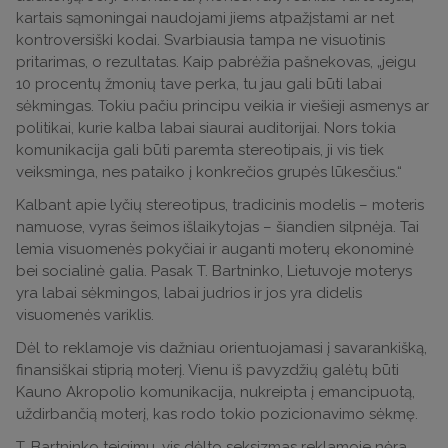
kartais sąmoningai naudojami jiems atpažįstami ar net
kontroversiški kodai. Svarbiausia tampa ne visuotinis
pritarimas, o rezultatas. Kaip pabrėžia pašnekovas, „jeigu
10 procentų žmonių tave perka, tu jau gali būti labai
sėkmingas. Tokiu pačiu principu veikia ir viešieji asmenys ar
politikai, kurie kalba labai siaurai auditorijai. Nors tokia
komunikacija gali būti paremta stereotipais, ji vis tiek
veiksminga, nes pataiko į konkrečios grupės lūkesčius.“
Kalbant apie lyčių stereotipus, tradicinis modelis – moteris
namuose, vyras šeimos išlaikytojas – šiandien silpnėja. Tai
lemia visuomenės pokyčiai ir auganti moterų ekonominė
bei socialinė galia. Pasak T. Bartninko, Lietuvoje moterys
yra labai sėkmingos, labai judrios ir jos yra didelis
visuomenės variklis.
Dėl to reklamoje vis dažniau orientuojamasi į savarankišką,
finansiškai stiprią moterį. Vienu iš pavyzdžių galėtų būti
Kauno Akropolio komunikacija, nukreipta į emancipuotą,
uždirbančią moterį, kas rodo tokio pozicionavimo sėkmę.
T. Bartninko teigimu, vis dėlto seksizmas reklamoje nėra