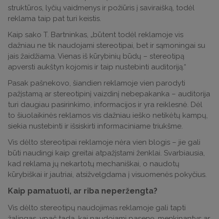
struktūros, lyčių vaidmenys ir požiūris į saviraišką, todėl
reklama taip pat turi keistis.
Kaip sako T. Bartninkas, „būtent todėl reklamoje vis
dažniau ne tik naudojami stereotipai, bet ir sąmoningai su
jais žaidžiama. Vienas iš kūrybinių būdų – stereotipą
apversti aukštyn kojomis ir taip nustebinti auditoriją.“
Pasak pašnekovo, šiandien reklamoje vien parodyti
pažįstamą ar stereotipinį vaizdinį nebepakanka – auditorija
turi daugiau pasirinkimo, informacijos ir yra reiklesnė. Dėl
to šiuolaikinės reklamos vis dažniau ieško netikėtų kampų,
siekia nustebinti ir išsiskirti informaciniame triukšme.
Vis dėlto stereotipai reklamoje nėra vien blogis – jie gali
būti naudingi kaip greitai atpažįstami ženklai. Svarbiausia,
kad reklama jų nekartotų mechaniškai, o naudotų
kūrybiškai ir jautriai, atsižvelgdama į visuomenės pokyčius.
Kaip pamatuoti, ar riba neperžengta?
Vis dėlto stereotipų naudojimas reklamoje gali tapti
žalingas, ypač tada, kai naudojami pasenę, menkinantys ar