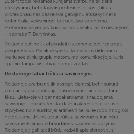
Būtent todėl reklamos kūrėjams svarbu ne tik siekti
efektyvumo, bet ir laikytis profesinės etikos. „Tikras
profesionalumas pasireiškia gebėjimu atsisakyti net ir
potencialiai veiksmingo, bet neetiško sprendimo.
Profesionalas yra tas, kuris kartais pasako: aš to nedarysiu“,
– pabrėžia T. Bartninkas.
Reklama gali ne tik atspindėti visuomenę, bet ir prisidėti
prie jos kaitos. Pasak eksperto, tai matyti iš didėjančio
įvairių socialinių grupių matomumo komunikacijoje, kuris
ilgainiui tampa vis labiau normalizuotas.
Reklamoje labai trūksta saviironijos
Reklamoje svarbu ne tik atkreipti dėmesį, bet ir sukurti
emocinį ryšį su auditorija. Pašnekovas tikina, kad tam
tikslui Lietuvoje vis dar nepakankamai išnaudojama
saviironija – prekės ženklai dažnai akcentuoja tik savo
stiprybes, nors auditorijai artimesni tie, kurie rodo žmogišką
netobulumą. „Mums labai trūksta saviironijos, kuri nėra
savęs menkinimas, o brandžios visuomenės požymis.
Reklamoje ji gali tapti būdu kalbėti apie stereotipus