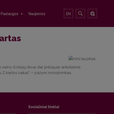
Paslaugos
Naujienos
EN
kartas
e vieno iš mūsų tėvai dar priklausė ankstesnei
 Z kartos vaikai“, – pažymi mokslininkas.
Socialiniai tinklai