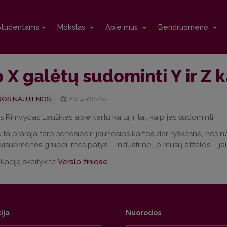
Studentams
Mokslas
Apie mus
Bendruomenė
 X galėtų sudominti Y ir Z 
OS NAUJIENOS
2014-06-26
 Rimvydas Laužikas apie kartų kaitą ir tai, kaip jas sudominti.
e ta praraja tarp senosios ir jaunosios kartos dar ryškesnė, nes n
 visuomenės grupei, mes patys – industrinei, o mūsų atžalos – jau
kaciją skaitykite
Verslo žiniose
.
ija
Nuorodos