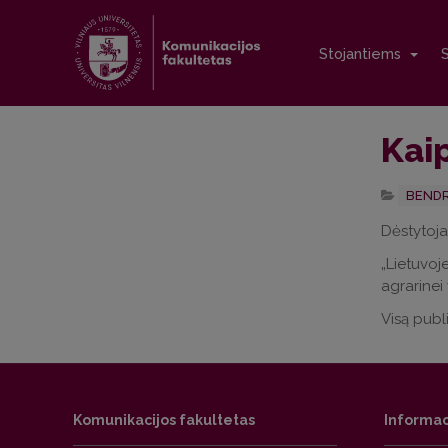
Stojantiems
Kaip
BENDR
Dėstytojas
„Lietuvoj
agrarinei
Visą publi
Komunikacijos fakultetas
Informac