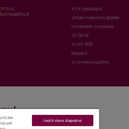
236 6115
VU e. paslaugos
Virtuali mokymosi aplinka
Universiteto žurnalistas
VU SA KF
VU KF SMD
Karjera.lt
VU privatumo politika
enų!
rinį bei
Leisti visus slapukus
eto naujienlaiškį ir sužinok aktualijas pirmas!
Taip pat
savo