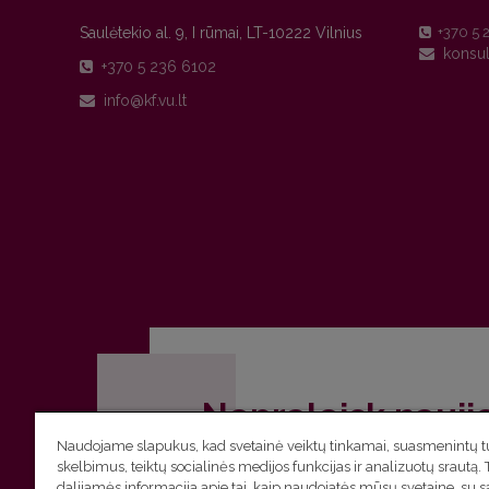
Saulėtekio al. 9, I rūmai, LT-10222 Vilnius
+370 5 
+370 5 236 6102
Nepraleisk nauji
Naudojame slapukus, kad svetainė veiktų tinkamai, suasmenintų tu
Užsiprenumeruok Komunikacijos fakult
skelbimus, teiktų socialinės medijos funkcijas ir analizuotų srautą. 
dalijamės informacija apie tai, kaip naudojatės mūsų svetaine, su 